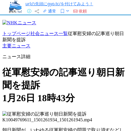
urlの先頭にgyo.tc/を付けてみよう！
通常
依頼