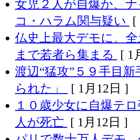
女児２人が自爆か、ナ
コ・ハラム関与疑い
[
仏史上最大デモに、全
まで若者ら集まる
[ 1
渡辺“猛攻”５９手目
られた」
[ 1月12日 ]
１０歳少女に自爆テロ
人が死亡
[ 1月12日 ]
パリで数十万人デモ 