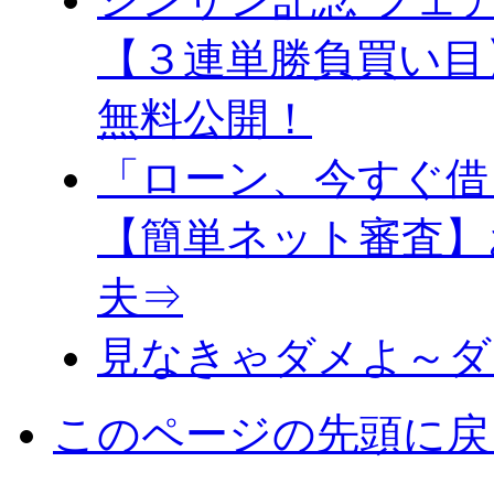
【３連単勝負買い目
無料公開！
「ローン、今すぐ借
【簡単ネット審査】
夫⇒
見なきゃダメよ～ダ
このページの先頭に戻