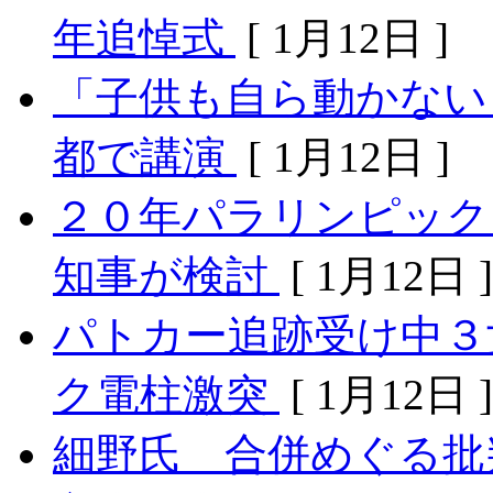
年追悼式
[ 1月12日 ]
「子供も自ら動かない
都で講演
[ 1月12日 ]
２０年パラリンピック
知事が検討
[ 1月12日 ]
パトカー追跡受け中３
ク電柱激突
[ 1月12日 ]
細野氏 合併めぐる批