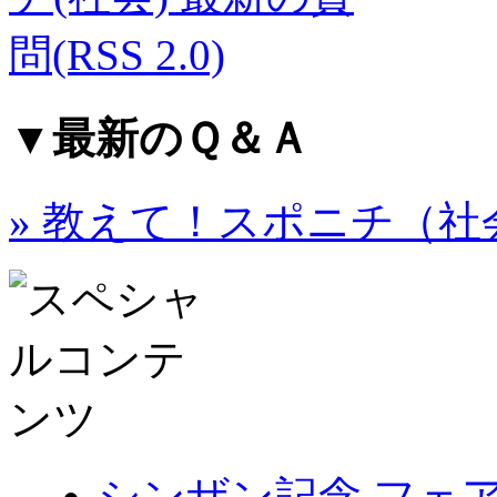
▼最新のＱ＆Ａ
» 教えて！スポニチ（
シンザン記念 フェ