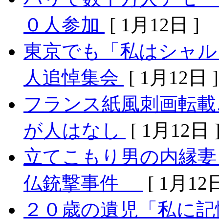
０人参加
[ 1月12日 ]
東京でも「私はシャル
人追悼集会
[ 1月12日 ]
フランス紙風刺画転載
が人はなし
[ 1月12日 
立てこもり男の内縁妻
仏銃撃事件
[ 1月12日
２０歳の遺児「私に記