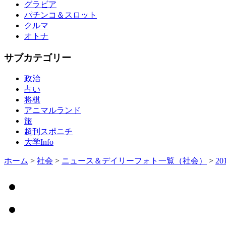
グラビア
パチンコ＆スロット
クルマ
オトナ
サブカテゴリー
政治
占い
将棋
アニマルランド
旅
超刊スポニチ
大学Info
ホーム
>
社会
>
ニュース＆デイリーフォト一覧（社会）
>
20