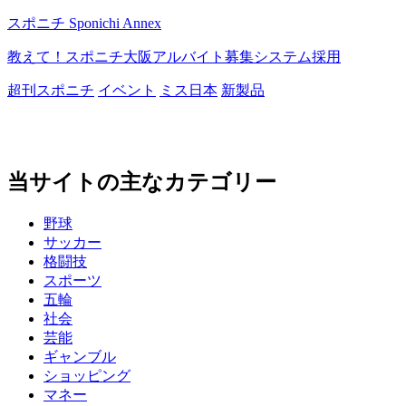
スポニチ Sponichi Annex
教えて！スポニチ
大阪
アルバイト募集
システム採用
超刊スポニチ
イベント
ミス日本
新製品
当サイトの主なカテゴリー
野球
サッカー
格闘技
スポーツ
五輪
社会
芸能
ギャンブル
ショッピング
マネー