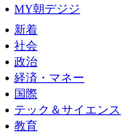
MY朝デジ
新着
社会
政治
経済・マネー
国際
テック＆サイエンス
教育