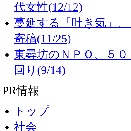
代女性(12/12)
蔓延する「吐き気」、
寄稿(11/25)
東尋坊のＮＰＯ、５０
回り(9/14)
PR情報
トップ
社会