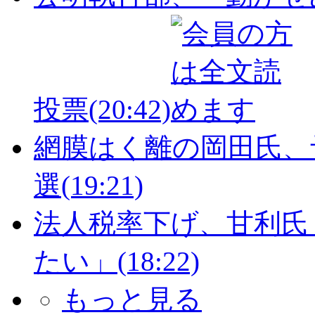
投票
(20:42)
網膜はく離の岡田氏、
選
(19:21)
法人税率下げ、甘利氏
たい」
(18:22)
もっと見る