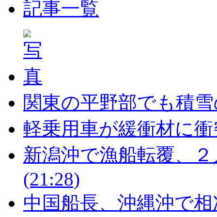
記事一覧
関東の平野部でも積雪
軽乗用車が緩衝材に衝
新潟沖で漁船転覆、２
(21:28)
中国船長、沖縄沖で相