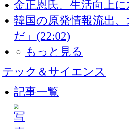
金正恩氏、生活向上に
韓国の原発情報流出、
だ」
(22:02)
もっと見る
テック＆サイエンス
記事一覧