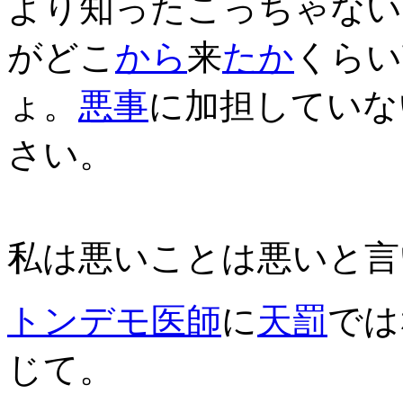
より知ったこっちゃない
がどこ
から
来
たか
くらい
ょ。
悪事
に加担していな
さい。
私は悪いことは悪いと言
トンデモ
医師
に
天罰
では
じて。