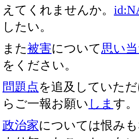
えてくれませんか。
id:
したい。
また
被害
について
思い当
をください。
問題点
を追及していただ
らご一報お願い
しま
す。
政治家
については恨みも