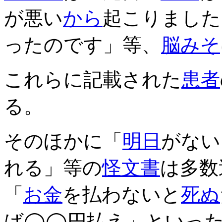
が悪い
から
起こりました
ったのです」等、
脳みそ
これらに記載された
患者
る。
そのほかに「
明日
がない
れる」等の
怪文書
は多数
「
お金
を払わないと
死ぬ
ば◯◯円払え」といっ