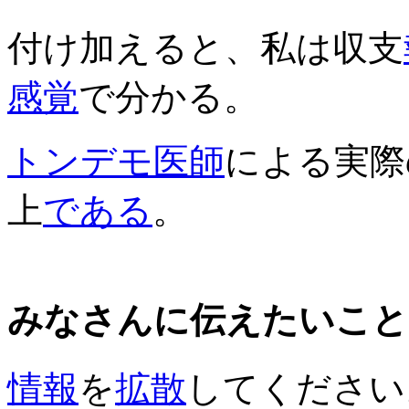
付け加えると、私は収支
感覚
で分かる。
トンデモ
医師
による実際
上
である
。
みなさんに伝えたいこと
情報
を
拡散
してください