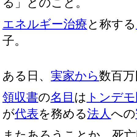
る」とのこと。
エネルギー
治療
と称する
子。
ある日、
実家
から
数百万
領収書
の
名目
は
トンデモ
が
代表
を務める
法人
への
またあろうことか、死亡