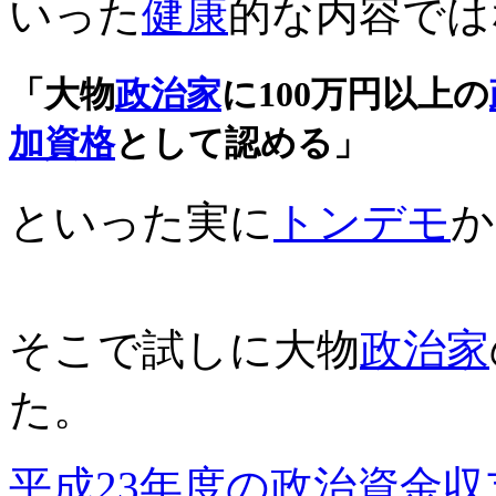
いった
健康
的な内容では
「大物
政治家
に100万円以上の
加資格
として認める」
といった実に
トンデモ
か
そこで試しに大物
政治家
た。
平成23年度の政治資金