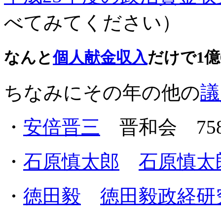
べてみてください）
なんと
個人献金
収入
だけで1億6
ちなみにその年の他の
議
・
安倍晋三
晋和会 75
・
石原慎太郎
石原慎太
・
徳田毅
徳田毅
政経
研