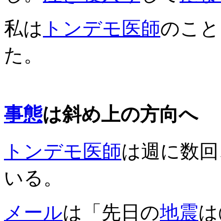
私は
トンデモ
医師
のこと
た。
事態
は斜め上の方向へ
トンデモ
医師
は週に数回
いる。
メール
は「先日の
地震
は