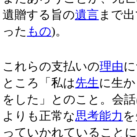
遺贈する旨の
遺言
まで出
った
もの
)。
これらの支払いの
理由
に
ところ「私は
先生
に生か
をした」とのこと。会話
よりも正常な
思考
能力
を
っていかれていることに