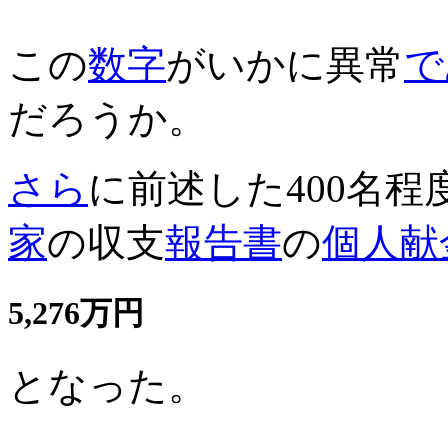
この
数字
がいかに異常
で
だろうか。
さら
に前述した400名程
家
の収支
報告書
の
個人献
5,276万円
となった。