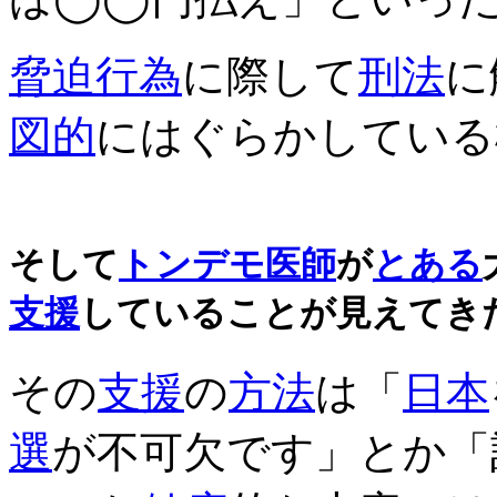
脅迫
行為
に際して
刑法
に
図的
にはぐらかしている
そして
トンデモ
医師
が
とある
支援
していることが見えてき
その
支援
の
方法
は「
日本
選
が不可欠です」とか「