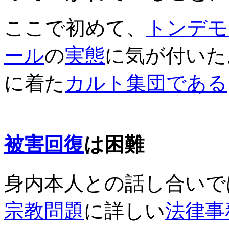
ここで初めて、
トンデモ
ール
の
実態
に気が付いた
に着た
カルト集団
である
被害
回復
は困難
身内本人との話し合いで
宗教
問題
に詳しい
法律事