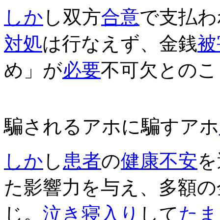
しか
し双方
合意
で支払わ
対処
は行なえず、金銭
被
め」が
必要
不可欠とのこ
騙されるアホに騙すアホ
しか
し
患者
の
健康
不安
を
た影響力を与え、多額の
じ。
泣き寝入り
して
たま