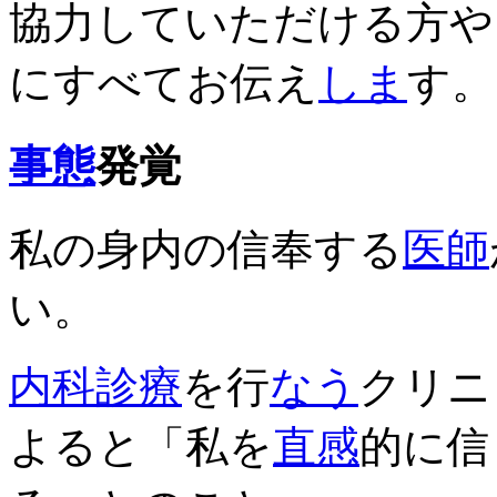
協力していただける方や
にすべてお伝え
しま
す。
事態
発覚
私の身内の信奉する
医師
い。
内科
診療
を行
なう
クリニ
よると「私を
直感
的に信