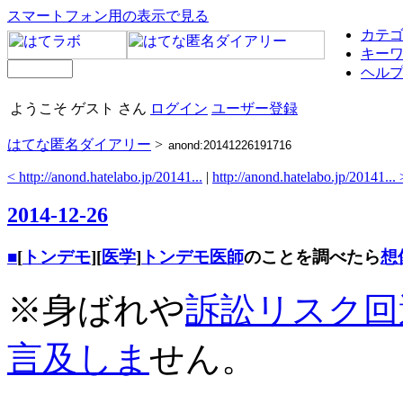
スマートフォン用の表示で見る
カテ
キー
ヘル
ようこそ ゲスト さん
ログイン
ユーザー登録
はてな匿名ダイアリー
>
< http://anond.hatelabo.jp/20141...
|
http://anond.hatelabo.jp/20141... 
2014-12-26
■
[
トンデモ
][
医学
]
トンデモ
医師
のことを調べたら
想
※身ばれや
訴訟
リスク回
言及
しま
せん。