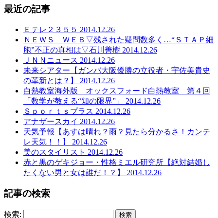
最近の記事
Ｅテレ２３５５ 2014.12.26
ＮＥＷＳ ＷＥＢ▽残された疑問数多く…“ＳＴＡＰ細
胞”不正の真相は▽石川善樹 2014.12.26
ＪＮＮニュース 2014.12.26
未来シアター【ガンバ大阪優勝の立役者・宇佐美貴史
の革新とは？】 2014.12.26
白熱教室海外版 オックスフォード白熱教室 第４回
「数学が教える“知の限界”」 2014.12.26
Ｓｐｏｒｔｓプラス 2014.12.26
アナザースカイ 2014.12.26
天気予報【あすは晴れ？雨？見たら分かるさ！カンテ
レ天気！！】 2014.12.26
美のスタイリスト 2014.12.26
赤と黒のゲキジョー・性格ミエル研究所【絶対結婚し
たくない男と女は誰だ！？】 2014.12.26
記事の検索
検索: