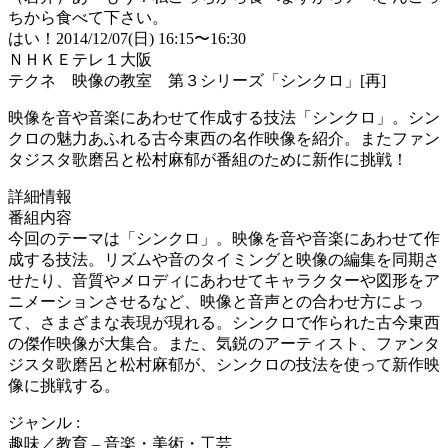
ちから食べて下さい。
はい！2014/12/07(日) 16:15〜16:30
ＮＨＫＥテレ１大阪
テクネ 映像の教室 第３シリーズ「シンクロ」[再]
映像を音や音楽にあわせて作成する技法「シンクロ」。シン
クロの魅力あふれる古今東西の名作映像を紹介。またファン
タジスタ歌磨呂と松村麻郁が番組のために新作に挑戦！
詳細情報
番組内容
今回のテーマは「シンクロ」。映像を音や音楽にあわせて作
成する技法。リズムや音のタイミングと映像の編集を同期さ
せたり、音質やメロディにあわせてキャラクターや図形をア
ニメーションさせるなど、映像と音声との合わせ方によっ
て、さまざまな表現が現れる。シンクロで作られた古今東西
の傑作映像が大集合。また、気鋭のアーティスト、ファンタ
ジスタ歌磨呂と松村麻郁が、シンクロの技法を使って新作映
像に挑戦する。
ジャンル :
趣味／教育 – 音楽・美術・工芸