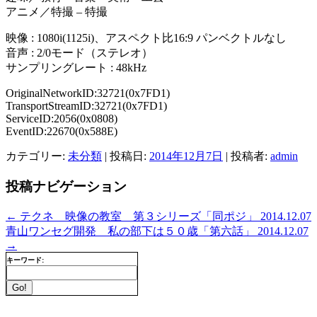
アニメ／特撮 – 特撮
映像 : 1080i(1125i)、アスペクト比16:9 パンベクトルなし
音声 : 2/0モード（ステレオ）
サンプリングレート : 48kHz
OriginalNetworkID:32721(0x7FD1)
TransportStreamID:32721(0x7FD1)
ServiceID:2056(0x0808)
EventID:22670(0x588E)
カテゴリー:
未分類
| 投稿日:
2014年12月7日
|
投稿者:
admin
投稿ナビゲーション
←
テクネ 映像の教室 第３シリーズ「同ポジ」 2014.12.07
青山ワンセグ開発 私の部下は５０歳「第六話」 2014.12.07
→
キーワード: