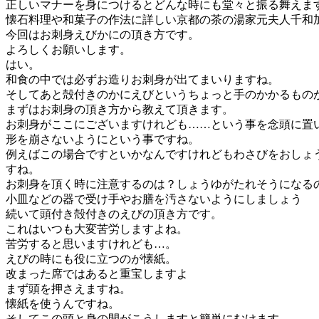
正しいマナーを身につけるとどんな時にも堂々と振る舞えま
懐石料理や和菓子の作法に詳しい京都の茶の湯家元夫人千和
今回はお刺身えびかにの頂き方です。
よろしくお願いします。
はい。
和食の中では必ずお造りお刺身が出てまいりますね。
そしてあと殻付きのかにえびというちょっと手のかかるもの
まずはお刺身の頂き方から教えて頂きます。
お刺身がここにございますけれども……という事を念頭に置
形を崩さないようにという事ですね。
例えばこの場合ですといかなんですけれどもわさびをおしょ
すね。
お刺身を頂く時に注意するのは？しょうゆがたれそうになる
小皿などの器で受け手やお膳を汚さないようにしましょう
続いて頭付き殻付きのえびの頂き方です。
これはいつも大変苦労しますよね。
苦労すると思いますけれども…。
えびの時にも役に立つのが懐紙。
改まった席ではあると重宝しますよ
まず頭を押さえますね。
懐紙を使うんですね。
そしてこの頭と身の間がこうしますと簡単にむけます。