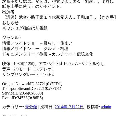
が基本から伝授。今回は、和食でよく出る「刺身」。それに
紙を上手に使う」のがポイント。
出演者
【講師】武者小路千家１４代家元夫人…千和加子，【きき手
おしらせ
※ワンセグ独自は別番組
ジャンル :
情報／ワイドショー – 暮らし・住まい
情報／ワイドショー – グルメ・料理
ドキュメンタリー／教養 – カルチャー・伝統文化
映像 : 1080i(1125i)、アスペクト比16:9 パンベクトルなし
音声 : 2/0モード（ステレオ）
サンプリングレート : 48kHz
OriginalNetworkID:32721(0x7FD1)
TransportStreamID:32721(0x7FD1)
ServiceID:2056(0x0808)
EventID:34533(0x86E5)
カテゴリー:
未分類
| 投稿日:
2014年12月22日
|
投稿者:
admin