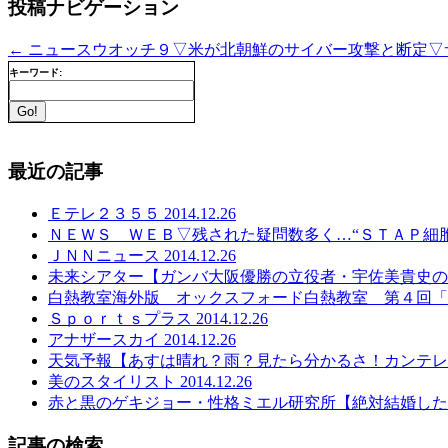
投稿ナビゲーション
←
ニュースウオッチ９▽米が北朝鮮のサイバー攻撃と断定▽サルが仲間
キーワード:
最近の記事
Ｅテレ２３５５ 2014.12.26
ＮＥＷＳ ＷＥＢ▽残された疑問数多く…“ＳＴＡＰ細胞”不正
ＪＮＮニュース 2014.12.26
未来シアター【ガンバ大阪優勝の立役者・宇佐美貴史の革新とは
白熱教室海外版 オックスフォード白熱教室 第４回「数学が教
Ｓｐｏｒｔｓプラス 2014.12.26
アナザースカイ 2014.12.26
天気予報【あすは晴れ？雨？見たら分かるさ！カンテレ天気！！
美のスタイリスト 2014.12.26
赤と黒のゲキジョー・性格ミエル研究所【絶対結婚したくない
記事の検索