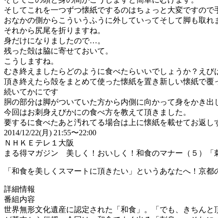
そしてこれを一つずつ懐紙でするのはちょっと大変ですので
おなかの側からこういうふうに外していってそして脚も取れ
それから尻尾を折りますね。
身だけになりましたので…。
残った殻は脇に寄せておいて。
こうしますね。
むき終えましたらどのように食べたらいいでしょうか？えび
頂き終えたら殻をまとめて使った懐紙を置き新しい懐紙で覆
続いてかにです
胴の部分は脚がついていた方から内側に向かって身をかき出
今回はお刺身えびかにの食べ方を教えて頂きました。
要するに食べたあと汚れてる場合は上に懐紙を載せてお返し
2014/12/22(月) 21:55〜22:00
ＮＨＫＥテレ１大阪
まる得マガジン 美しく！おいしく！和食のマナー（５）「刺
「和食を美しくスマートに頂きたい」というあなたへ！京都
詳細情報
番組内容
世界無形文化遺産に認定された「和食」。「でも、きちんと