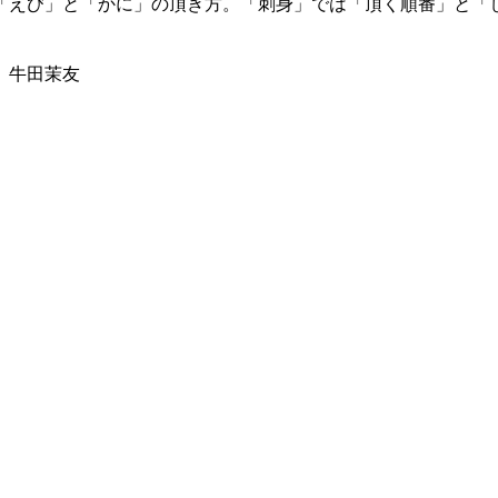
「えび」と「かに」の頂き方。「刺身」では「頂く順番」と「
】牛田茉友