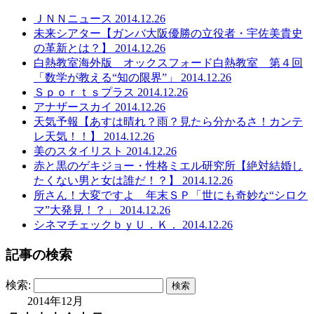
ＪＮＮニュース 2014.12.26
未来シアター【ガンバ大阪優勝の立役者・宇佐美貴史
の革新とは？】 2014.12.26
白熱教室海外版 オックスフォード白熱教室 第４回
「数学が教える“知の限界”」 2014.12.26
Ｓｐｏｒｔｓプラス 2014.12.26
アナザースカイ 2014.12.26
天気予報【あすは晴れ？雨？見たら分かるさ！カンテ
レ天気！！】 2014.12.26
美のスタイリスト 2014.12.26
赤と黒のゲキジョー・性格ミエル研究所【絶対結婚し
たくない男と女は誰だ！？】 2014.12.26
所さん！大変ですよ 年末ＳＰ「世にも奇妙な“シロク
マ”大発見！？」 2014.12.26
シネマチェックｂｙＵ．Ｋ． 2014.12.26
記事の検索
検索:
2014年12月