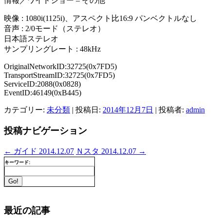
情報／ワイドショー – その他
映像 : 1080i(1125i)、アスペクト比16:9 パンベクトルなし
音声 : 2/0モード（ステレオ）
日本語ステレオ
サンプリングレート : 48kHz
OriginalNetworkID:32725(0x7FD5)
TransportStreamID:32725(0x7FD5)
ServiceID:2088(0x0828)
EventID:46149(0xB445)
カテゴリー:
未分類
| 投稿日:
2014年12月7日
|
投稿者:
admin
投稿ナビゲーション
←
ガイド 2014.12.07
Ｎスタ 2014.12.07
→
キーワード:
最近の記事