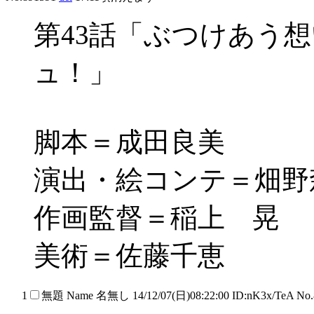
第43話「ぶつけあう
ュ！」
脚本＝成田良美
演出・絵コンテ＝畑野
作画監督＝稲上 晃
美術＝佐藤千恵
1
無題
Name
名無し
14/12/07(日)08:22:00 ID:nK3x/TeA No