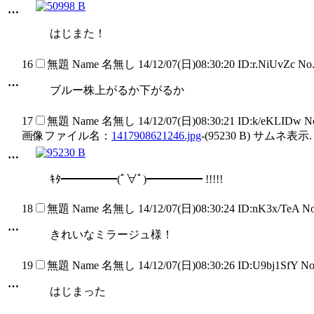
…
はじまた！
16
無題
Name
名無し
14/12/07(日)08:30:20 ID:r.NiUvZc N
…
ブルー株上がるか下がるか
17
無題
Name
名無し
14/12/07(日)08:30:21 ID:k/eKLIDw 
画像ファイル名：
1417908621246.jpg
-(95230 B) サムネ表示.
…
ｷﾀ━━━━━(ﾟ∀ﾟ)━━━━━ !!!!!
18
無題
Name
名無し
14/12/07(日)08:30:24 ID:nK3x/TeA N
…
きれいなミラージュ様！
19
無題
Name
名無し
14/12/07(日)08:30:26 ID:U9bj1SfY N
…
はじまった