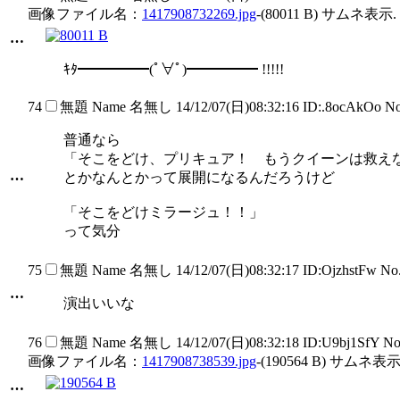
画像ファイル名：
1417908732269.jpg
-(80011 B) サムネ表示.
…
ｷﾀ━━━━━(ﾟ∀ﾟ)━━━━━ !!!!!
74
無題
Name
名無し
14/12/07(日)08:32:16 ID:.8ocAkOo N
普通なら
「そこをどけ、プリキュア！ もうクイーンは救え
…
とかなんとかって展開になるんだろうけど
「そこをどけミラージュ！！」
って気分
75
無題
Name
名無し
14/12/07(日)08:32:17 ID:OjzhstFw N
…
演出いいな
76
無題
Name
名無し
14/12/07(日)08:32:18 ID:U9bj1SfY N
画像ファイル名：
1417908738539.jpg
-(190564 B) サムネ表示
…