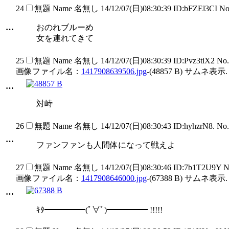
24
無題
Name
名無し
14/12/07(日)08:30:39 ID:bFZEl3CI N
…
おのれブルーめ
女を連れてきて
25
無題
Name
名無し
14/12/07(日)08:30:39 ID:Pvz3tiX2 No
画像ファイル名：
1417908639506.jpg
-(48857 B) サムネ表示.
…
対峙
26
無題
Name
名無し
14/12/07(日)08:30:43 ID:hyhzrN8. No
…
ファンファンも人間体になって戦えよ
27
無題
Name
名無し
14/12/07(日)08:30:46 ID:7b1T2U9Y 
画像ファイル名：
1417908646000.jpg
-(67388 B) サムネ表示.
…
ｷﾀ━━━━━(ﾟ∀ﾟ)━━━━━ !!!!!