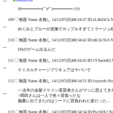
…
ｷﾀ━━━━━(ﾟ∀ﾟ)━━━━━ !!!!!
109
無題
Name
名無し
14/12/07(日)08:34:37 ID:vLdbZiCk 
…
めぐみとブルーが逆撫でカップルすぎてミラージュ
110
無題
Name
名無し
14/12/07(日)08:34:42 ID:nK3x/TeA 
…
DSのゲーム出るんだ
111
無題
Name
名無し
14/12/07(日)08:34:43 ID:1YSach4Q
…
ケミカルチャージプリキュアはヤバいで
112
無題
Name
名無し
14/12/07(日)08:34:51 ID:1oyzrxfs N
>>去年の金髪イケメン変質者さんがマシに思えてき
…
>岡田さんは一人で色々背負ったな
脳裏に出てきたのはソードに背負われた姿だった…
113
無題
Name
名無し
14/12/07(日)08:34:54 ID:Pvz3tiX2 