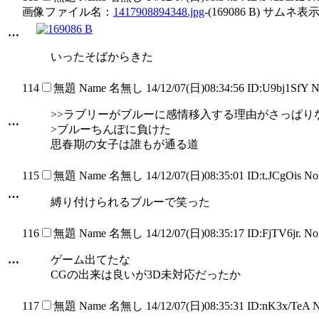
画像ファイル名：
1417908894348.jpg
-(169086 B) サムネ表示
…
いったそばからきた
114
無題
Name
名無し
14/12/07(日)08:34:56 ID:U9bj1SfY 
>>ラブリーがブルーに感情移入する理由がさっぱり
…
>ブルーちんぽに負けた
思春期の女子は誰もが通る道
115
無題
Name
名無し
14/12/07(日)08:35:01 ID:t.JCgOis N
…
縛り付けられるブルーで笑った
116
無題
Name
名無し
14/12/07(日)08:35:17 ID:FjTV6jr. N
…
ゲーム出てたな
CGの出来は良いが3D未対応だったか
117
無題
Name
名無し
14/12/07(日)08:35:31 ID:nK3x/TeA 