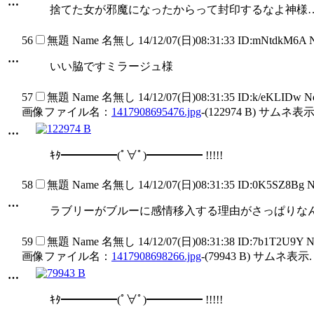
…
捨てた女が邪魔になったからって封印するなよ神様
56
無題
Name
名無し
14/12/07(日)08:31:33 ID:mNtdkM6A 
…
いい脇ですミラージュ様
57
無題
Name
名無し
14/12/07(日)08:31:35 ID:k/eKLIDw 
画像ファイル名：
1417908695476.jpg
-(122974 B) サムネ表示
…
ｷﾀ━━━━━(ﾟ∀ﾟ)━━━━━ !!!!!
58
無題
Name
名無し
14/12/07(日)08:31:35 ID:0K5SZ8Bg 
…
ラブリーがブルーに感情移入する理由がさっぱりな
59
無題
Name
名無し
14/12/07(日)08:31:38 ID:7b1T2U9Y 
画像ファイル名：
1417908698266.jpg
-(79943 B) サムネ表示.
…
ｷﾀ━━━━━(ﾟ∀ﾟ)━━━━━ !!!!!