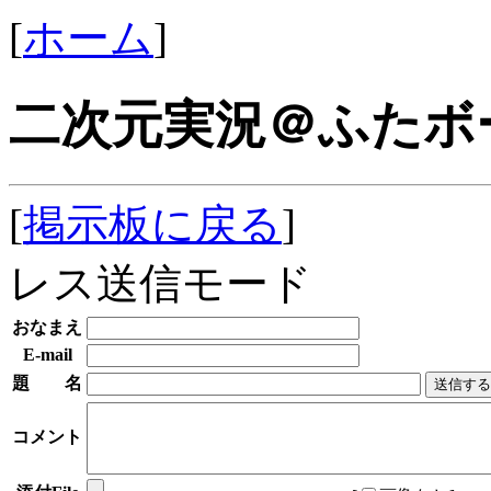
[
ホーム
]
二次元実況＠ふたボ
[
掲示板に戻る
]
レス送信モード
おなまえ
E-mail
題 名
コメント