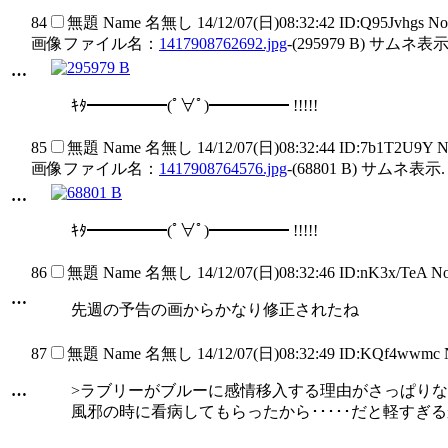
84
無題
Name
名無し
14/12/07(日)08:32:42 ID:Q95Jvhgs N
画像ファイル名：
1417908762692.jpg
-(295979 B) サムネ表示
…
ｷﾀ━━━━━(ﾟ∀ﾟ)━━━━━ !!!!!
85
無題
Name
名無し
14/12/07(日)08:32:44 ID:7b1T2U9Y 
画像ファイル名：
1417908764576.jpg
-(68801 B) サムネ表示.
…
ｷﾀ━━━━━(ﾟ∀ﾟ)━━━━━ !!!!!
86
無題
Name
名無し
14/12/07(日)08:32:46 ID:nK3x/TeA N
…
先週の予告の画からかなり修正されたね
87
無題
Name
名無し
14/12/07(日)08:32:49 ID:KQf4wwmc
…
>ラブリーがブルーに感情移入する理由がさっぱり
風邪の時に看病してもらったから･････だと軽すぎ