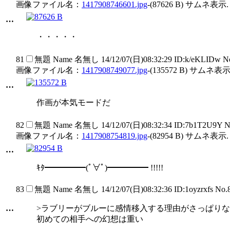
画像ファイル名：
1417908746601.jpg
-(87626 B) サムネ表示.
…
・・・・・
81
無題
Name
名無し
14/12/07(日)08:32:29 ID:k/eKLIDw 
画像ファイル名：
1417908749077.jpg
-(135572 B) サムネ表示
…
作画が本気モードだ
82
無題
Name
名無し
14/12/07(日)08:32:34 ID:7b1T2U9Y 
画像ファイル名：
1417908754819.jpg
-(82954 B) サムネ表示.
…
ｷﾀ━━━━━(ﾟ∀ﾟ)━━━━━ !!!!!
83
無題
Name
名無し
14/12/07(日)08:32:36 ID:1oyzrxfs No
…
>ラブリーがブルーに感情移入する理由がさっぱり
初めての相手への幻想は重い