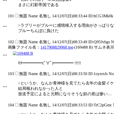
まさに幻影帝国である
101
無題
Name
名無し
14/12/07(日)08:33:44 ID:hCG3Mk0k
…
>ラブリーがブルーに感情移入する理由がさっぱり
ブルーちんぽに負けた
102
無題
Name
名無し
14/12/07(日)08:33:49 ID:Q95Jvhgs 
画像ファイル名：
1417908829968.jpg
-(169488 B) サムネ表示
…
ｷﾀ━━━━━(ﾟ∀ﾟ)━━━━━ !!!!!
103
無題
Name
名無し
14/12/07(日)08:33:50 ID:1oyzrxfs N
>というか、なんか青神様を見てたら去年の金髪イ
…
結局報われなかった人と
放送予定によると元鞘になりそうな奴の差は惨い…
104
無題
Name
名無し
14/12/07(日)08:33:53 ID:TrC2pGmc