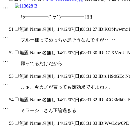
…
ｷﾀ━━━━━(ﾟ∀ﾟ)━━━━━ !!!!!
51
無題
Name
名無し
14/12/07(日)08:31:27 ID:KQf4wwmc 
…
ブルー様ってめっちゃ黒そうなんですが･････
52
無題
Name
名無し
14/12/07(日)08:31:30 ID:jC1XVzoU 
…
願ってるだけだから
53
無題
Name
名無し
14/12/07(日)08:31:32 ID:z.H9dGEc N
…
まぁ、今カノが言っても逆効果ですよねぇ。
54
無題
Name
名無し
14/12/07(日)08:31:32 ID:hCG3Mk0k 
…
ミラージュさん正論過ぎる
55
無題
Name
名無し
14/12/07(日)08:31:33 ID:WwLdw6PE