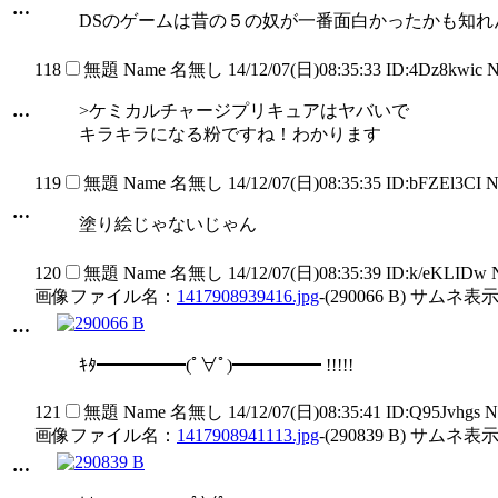
…
DSのゲームは昔の５の奴が一番面白かったかも知れ
118
無題
Name
名無し
14/12/07(日)08:35:33 ID:4Dz8kwic 
…
>ケミカルチャージプリキュアはヤバいで
キラキラになる粉ですね！わかります
119
無題
Name
名無し
14/12/07(日)08:35:35 ID:bFZEl3CI 
…
塗り絵じゃないじゃん
120
無題
Name
名無し
14/12/07(日)08:35:39 ID:k/eKLIDw
画像ファイル名：
1417908939416.jpg
-(290066 B) サムネ表示
…
ｷﾀ━━━━━(ﾟ∀ﾟ)━━━━━ !!!!!
121
無題
Name
名無し
14/12/07(日)08:35:41 ID:Q95Jvhgs 
画像ファイル名：
1417908941113.jpg
-(290839 B) サムネ表示
…