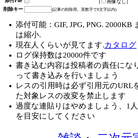
添付File
[
画像なし
]
削除キー
(記事の削除用。英数字で8文字以内)
添付可能：GIF, JPG, PNG. 2000KB
は縮小.
現在
人くらいが見てます.
カタログ
ログ保持数は20000件です
書き込む内容は投稿者の責任にな
って書き込みを行いましょう
レスの引用時は必ず引用元のURL
た対象レスの改変を禁止します
過度な連貼りはやめましょう、1人1
を目安にしてください