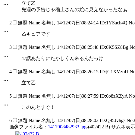
…
立て乙
先週の予告じゃ稲上さんの絵に見えなかったなぁ
2
無題
Name
名無し
14/12/07(日)08:24:14 ID:1YSach4Q N
…
乙キュアです
3
無題
Name
名無し
14/12/07(日)08:25:48 ID:0K5SZ8Bg N
…
47話あたりにたかしくん来るんだっけ
4
無題
Name
名無し
14/12/07(日)08:26:15 ID:jC1XVzoU N
…
立て乙
5
無題
Name
名無し
14/12/07(日)08:27:59 ID:0o8zXZyA N
…
このあとすぐ！
6
無題
Name
名無し
14/12/07(日)08:28:02 ID:Q95Jvhgs No
画像ファイル名：
1417908482933.jpg
-(402422 B) サムネ表示
…