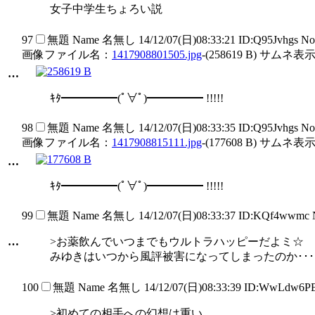
女子中学生ちょろい説
97
無題
Name
名無し
14/12/07(日)08:33:21 ID:Q95Jvhgs N
画像ファイル名：
1417908801505.jpg
-(258619 B) サムネ表示
…
ｷﾀ━━━━━(ﾟ∀ﾟ)━━━━━ !!!!!
98
無題
Name
名無し
14/12/07(日)08:33:35 ID:Q95Jvhgs N
画像ファイル名：
1417908815111.jpg
-(177608 B) サムネ表示
…
ｷﾀ━━━━━(ﾟ∀ﾟ)━━━━━ !!!!!
99
無題
Name
名無し
14/12/07(日)08:33:37 ID:KQf4wwmc
…
>お薬飲んでいつまでもウルトラハッピーだよミ☆
みゆきはいつから風評被害になってしまったのか･･･
100
無題
Name
名無し
14/12/07(日)08:33:39 ID:WwLdw6P
…
>初めての相手への幻想は重い