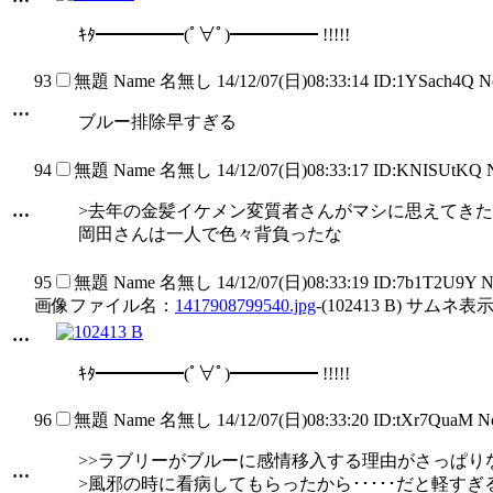
ｷﾀ━━━━━(ﾟ∀ﾟ)━━━━━ !!!!!
93
無題
Name
名無し
14/12/07(日)08:33:14 ID:1YSach4Q 
…
ブルー排除早すぎる
94
無題
Name
名無し
14/12/07(日)08:33:17 ID:KNISUtKQ 
…
>去年の金髪イケメン変質者さんがマシに思えてきた
岡田さんは一人で色々背負ったな
95
無題
Name
名無し
14/12/07(日)08:33:19 ID:7b1T2U9Y 
画像ファイル名：
1417908799540.jpg
-(102413 B) サムネ表示
…
ｷﾀ━━━━━(ﾟ∀ﾟ)━━━━━ !!!!!
96
無題
Name
名無し
14/12/07(日)08:33:20 ID:tXr7QuaM 
>>ラブリーがブルーに感情移入する理由がさっぱり
…
>風邪の時に看病してもらったから･････だと軽すぎ