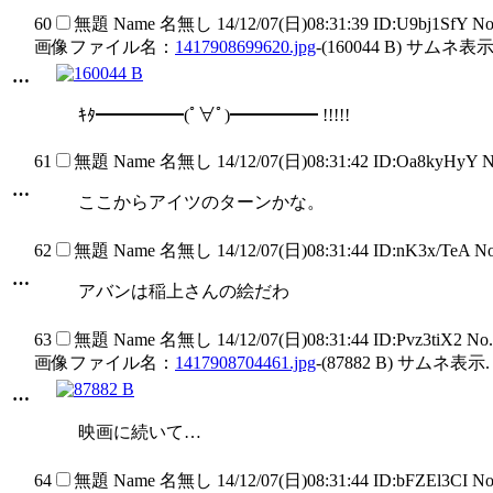
60
無題
Name
名無し
14/12/07(日)08:31:39 ID:U9bj1SfY N
画像ファイル名：
1417908699620.jpg
-(160044 B) サムネ表示
…
ｷﾀ━━━━━(ﾟ∀ﾟ)━━━━━ !!!!!
61
無題
Name
名無し
14/12/07(日)08:31:42 ID:Oa8kyHyY 
…
ここからアイツのターンかな。
62
無題
Name
名無し
14/12/07(日)08:31:44 ID:nK3x/TeA N
…
アバンは稲上さんの絵だわ
63
無題
Name
名無し
14/12/07(日)08:31:44 ID:Pvz3tiX2 No
画像ファイル名：
1417908704461.jpg
-(87882 B) サムネ表示.
…
映画に続いて…
64
無題
Name
名無し
14/12/07(日)08:31:44 ID:bFZEl3CI N