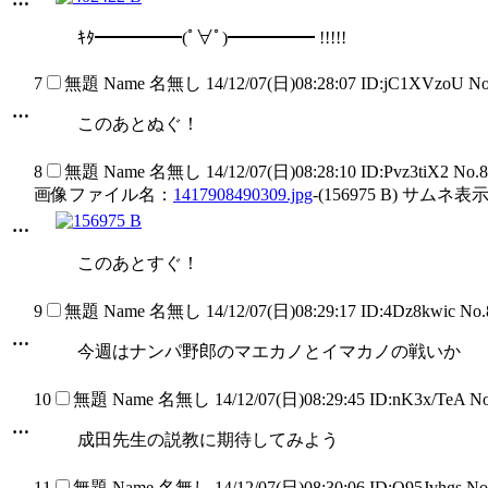
ｷﾀ━━━━━(ﾟ∀ﾟ)━━━━━ !!!!!
7
無題
Name
名無し
14/12/07(日)08:28:07 ID:jC1XVzoU N
…
このあとぬぐ！
8
無題
Name
名無し
14/12/07(日)08:28:10 ID:Pvz3tiX2 No.
画像ファイル名：
1417908490309.jpg
-(156975 B) サムネ表示
…
このあとすぐ！
9
無題
Name
名無し
14/12/07(日)08:29:17 ID:4Dz8kwic No
…
今週はナンパ野郎のマエカノとイマカノの戦いか
10
無題
Name
名無し
14/12/07(日)08:29:45 ID:nK3x/TeA N
…
成田先生の説教に期待してみよう
11
無題
Name
名無し
14/12/07(日)08:30:06 ID:Q95Jvhgs N