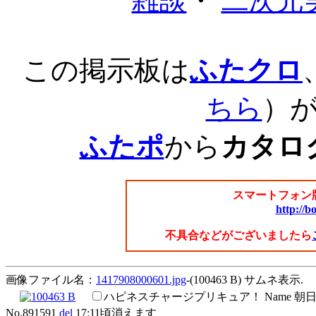
雑談
・
二次元
この掲示板は
ふたクロ
ちら
）
ふたポ
から
カタロ
スマートフォン
http://b
不具合などがございましたら
画像ファイル名：
1417908000601.jpg
-(100463 B) サムネ表示.
ハピネスチャージプリキュア！
Name
朝日
No.891591
del
17:11頃消えます