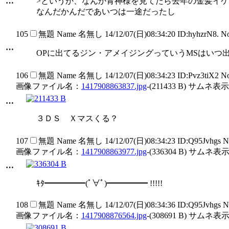
…
>というか、なんか青神様を見てたら去年の金髪イ
なんだかんだであいつは一途だったし
105
無題
Name
名無し
14/12/07(日)08:34:20 ID:hyhzrN8. 
…
OPに出てるジン・アメイジングっていうMSはいつ
106
無題
Name
名無し
14/12/07(日)08:34:23 ID:Pvz3tiX2 
画像ファイル名：
1417908863837.jpg
-(211433 B) サムネ表示
…
３ＤＳ Ｘマスくる？
107
無題
Name
名無し
14/12/07(日)08:34:23 ID:Q95Jvhgs 
画像ファイル名：
1417908863977.jpg
-(336304 B) サムネ表示
…
ｷﾀ━━━━━(ﾟ∀ﾟ)━━━━━ !!!!!
108
無題
Name
名無し
14/12/07(日)08:34:36 ID:Q95Jvhgs 
画像ファイル名：
1417908876564.jpg
-(308691 B) サムネ表示