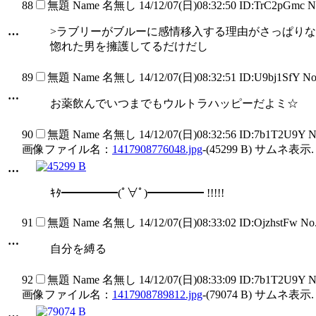
88
無題
Name
名無し
14/12/07(日)08:32:50 ID:TrC2pGmc 
…
>ラブリーがブルーに感情移入する理由がさっぱり
惚れた男を擁護してるだけだし
89
無題
Name
名無し
14/12/07(日)08:32:51 ID:U9bj1SfY N
…
お薬飲んでいつまでもウルトラハッピーだよミ☆
90
無題
Name
名無し
14/12/07(日)08:32:56 ID:7b1T2U9Y 
画像ファイル名：
1417908776048.jpg
-(45299 B) サムネ表示.
…
ｷﾀ━━━━━(ﾟ∀ﾟ)━━━━━ !!!!!
91
無題
Name
名無し
14/12/07(日)08:33:02 ID:OjzhstFw N
…
自分を縛る
92
無題
Name
名無し
14/12/07(日)08:33:09 ID:7b1T2U9Y 
画像ファイル名：
1417908789812.jpg
-(79074 B) サムネ表示.
…