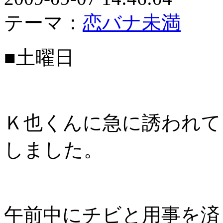
テーマ：
恋バナ未満
■土曜日
Ｋ也くんに急に誘われて
しました。
午前中にチビと用事を済