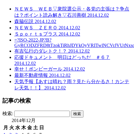
ＮＥＷＳ ＷＥＢ▽衆院選公示・各党の主張は？争点
は？ポイント読み解き▽石川善樹 2014.12.02
森脇伝説 2014.12.02
ＮＥＷＳ ＺＥＲＯ 2014.12.02
Ｓｐｏｒｔｓプラス 2014.12.02
=?ISO-2022-JP?B?
GyRCODZFRD8tTzokTiRhJDYkOyVRITwlNCVrJVUtNxso
有吉弘行のダレトク！？ 2014.12.02
応援ドキュメント 明日はどっちだ ＃６７
2014.12.02
幸せ！ボンビーガール 2014.12.02
最新不動産情報 2014.12.02
天気予報【あすは晴れ？雨？見たら分かるさ！カンテ
レ天気！！】 2014.12.02
記事の検索
検索:
2014年12月
月
火
水
木
金
土
日