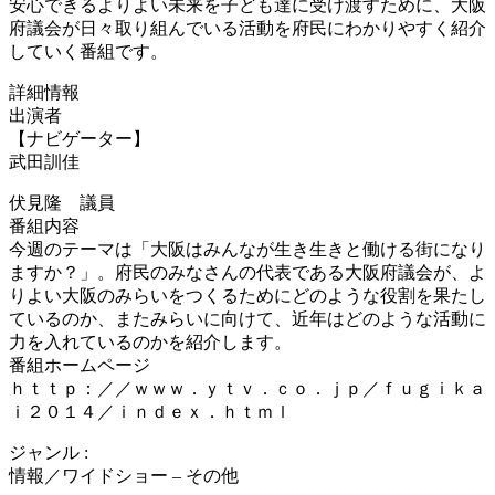
安心できるよりよい未来を子ども達に受け渡すために、大阪
府議会が日々取り組んでいる活動を府民にわかりやすく紹介
していく番組です。
詳細情報
出演者
【ナビゲーター】
武田訓佳
伏見隆 議員
番組内容
今週のテーマは「大阪はみんなが生き生きと働ける街になり
ますか？」。府民のみなさんの代表である大阪府議会が、よ
りよい大阪のみらいをつくるためにどのような役割を果たし
ているのか、またみらいに向けて、近年はどのような活動に
力を入れているのかを紹介します。
番組ホームページ
ｈｔｔｐ：／／ｗｗｗ．ｙｔｖ．ｃｏ．ｊｐ／ｆｕｇｉｋａ
ｉ２０１４／ｉｎｄｅｘ．ｈｔｍｌ
ジャンル :
情報／ワイドショー – その他