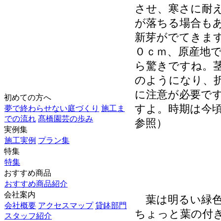
させ、寒さに耐
が落ちる場合も
新芽がでてきま
０ｃｍ、原産地
ら驚きですね。
のようになり、
に注意が必要で
初めての方へ
すよ。時期は今
夢で終わらせない庭づくり
施工ま
での流れ
髙橋園芸の歩み
参照）
実例集
施工実例
プラン集
特集
特集
おすすめ商品
おすすめ商品紹介
会社案内
葉は明るい緑色
会社概要
アクセスマップ
貸鉢部門
ちょっと葉の付
スタッフ紹介