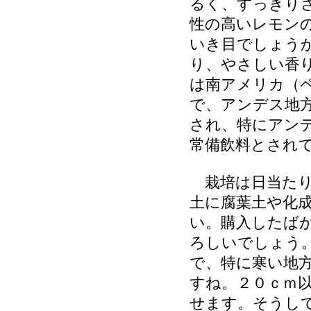
るく、すっきり
性の高いレモン
いき目でしょう
り、やさしい香
は南アメリカ（
で、アンデス地
され、特にアン
常備飲料とされ
栽培は日当たり
土に腐葉土や化
い。購入したば
ろしいでしょう。
で、特に寒い地
すね。２０ｃｍ
せます。そうし