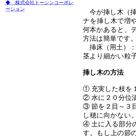
◆ 株式会社トーシンコーポレ
ーション
今が挿し木（挿
ナを挿し木で増
何本かあると、
方法は簡単です
挿床（用土）：
茎より細かい粒
挿し木の方法
① 充実した枝を
② 水に２０分位
③ 節を２目～３
し穂に向かない
④ 土に入る部分
す。もし上の節