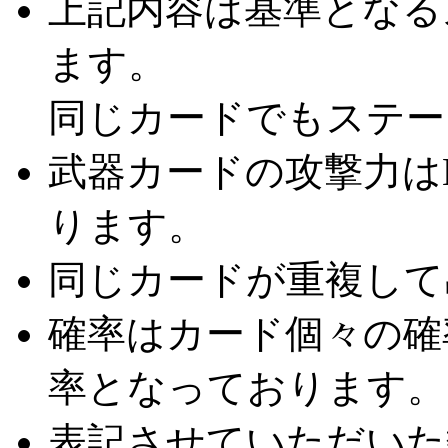
上記内容は基準となる
SS
エレクトラム
武器
SS
妖術師の杖槍
武器
ます。
SS
ウワバミノツルギ
武器
SS
カッチャトリーチェ
武器
同じカードでもステー
SS
ヒノカグツチ
武器
武器カードの攻撃力は
SS
氷刀フロスティ
武器
SS
スプラウトブレス
武器
ります。
S
ガンド
武器
S
フレイムダンサー
武器
同じカードが重複して
S
ベンヌ
武器
確率はカード個々の確
S
サンダーストーム
武器
S
オンダ・デルフィーノ
武器
率となっております。
S
エモーションブロウ
武器
S
ミールィキャドー
武器
表記させていただいた