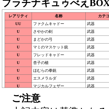
プラチナキュゥべえBOX
レアリティ
名称
カテ
UU
ファクムキャドー
武器
U
さやかの剣
武器
U
まどかの弓
武器
U
マミのマスケット銃
武器
U
フレッドキャドー
武器
U
杏子の槍
武器
U
ほむらの拳銃
武器
U
エスメラルダ
武器
U
マジカルフェザー
武器
SS
ペリドトキャドー
武器
ご注意
SS
ヴァルゴアーク
武器