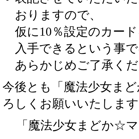
U
海を満喫するまどか
スキル
U
海を満喫するほむら
スキル
おりますので、
U
海を満喫するさやか
スキル
仮に10％設定のカー
U
海を満喫する杏子
スキル
U
海を満喫するマミ
スキル
入手できるという事で
U
海を満喫するなぎさ
スキル
U
受け入れるまどか
スキル
あらかじめご了承くだ
U
絶望するさやか
スキル
U
マミの最期
スキル
今後とも「魔法少女まど
U
祈りを捧げる杏子
スキル
ろしくお願いいたします
U
迎え撃つほむら
スキル
U
シャボン玉を吹くなぎさ
スキル
UU
理から解放されたほむら
スキル
「魔法少女まどか☆マ
SS
おそろいの髪型
スキル