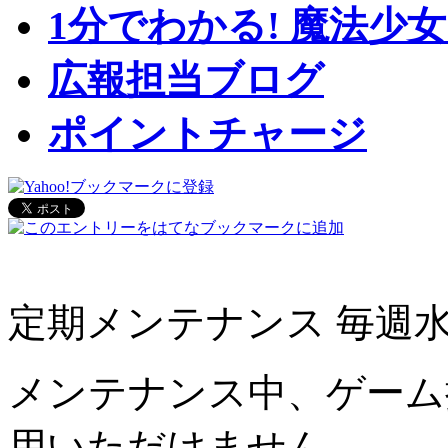
SS
魔法少女のチアダンス
スキル
1分でわかる! 魔法少
SS
弓を射るほむら
スキル
広報担当ブログ
ポイントチャージ
定期メンテナンス 毎週水曜日 /
メンテナンス中、ゲーム
用いただけません。