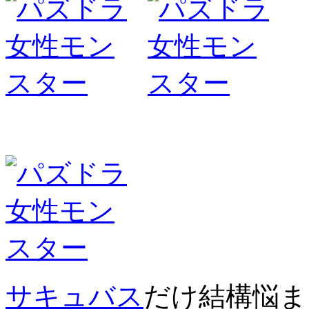
サキュバス
だけ結構悩ま