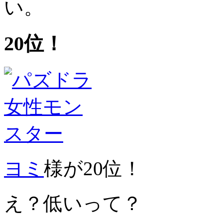
い。
20位！
ヨミ
様が20位！
え？低いって？