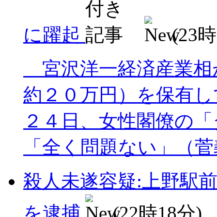
に躍起
(23時
宮沢洋一経済産業相
約２０万円）を保有し
２４日、女性閣僚の「
「全く問題ない」（菅義
殺人未遂容疑:上野駅
を逮捕
(22時18分)