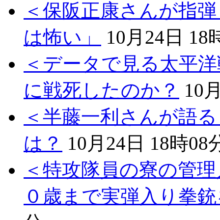
＜保阪正康さんが指弾
は怖い」
10月24日 18
＜データで見る太平洋
に戦死したのか？
10
＜半藤一利さんが語る
は？
10月24日 18時08
＜特攻隊員の寮の管理
０歳まで実弾入り拳銃