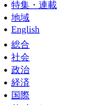
特集・連載
地域
English
総合
社会
政治
経済
国際