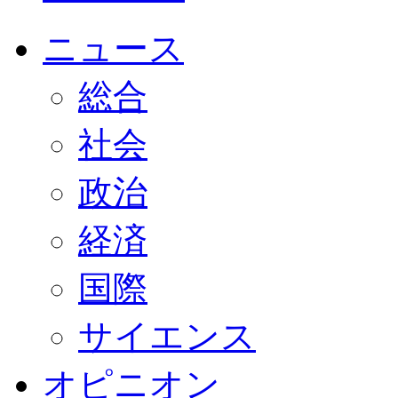
ニュース
総合
社会
政治
経済
国際
サイエンス
オピニオン