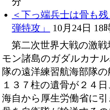
分
＜下っ端兵士は骨も残
弾特攻」
10月24日 18
第二次世界大戦の激戦
モン諸島のガダルカナル
隊の遠洋練習航海部隊の
１３７柱の遺骨が２４日
海自から厚生労働省に引