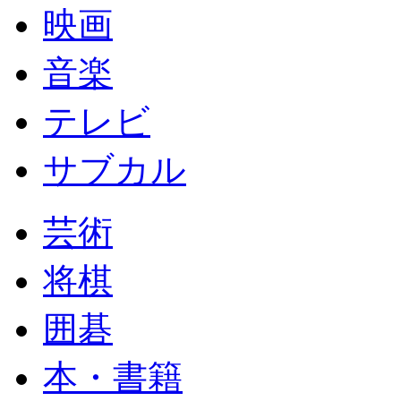
映画
音楽
テレビ
サブカル
芸術
将棋
囲碁
本・書籍