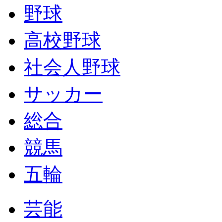
野球
高校野球
社会人野球
サッカー
総合
競馬
五輪
芸能