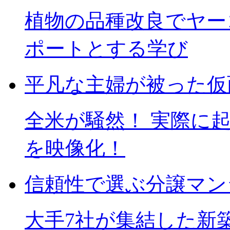
植物の品種改良でヤー
ポートとする学び
平凡な主婦が被った仮
全米が騒然！ 実際に
を映像化！
信頼性で選ぶ分譲マン
大手7社が集結した新