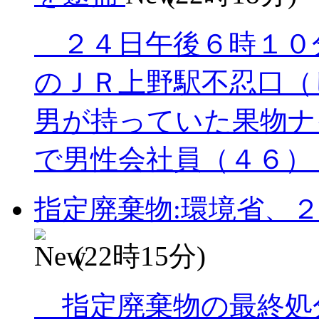
２４日午後６時１０
のＪＲ上野駅不忍口（
男が持っていた果物ナ
で男性会社員（４６）＝.
指定廃棄物:環境省、
(22時15分)
指定廃棄物の最終処