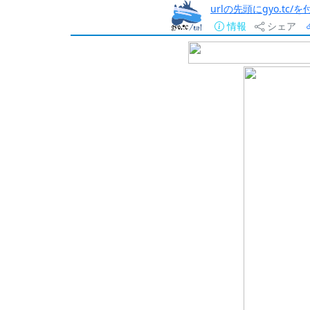
urlの先頭にgyo.tc
情報
シェア