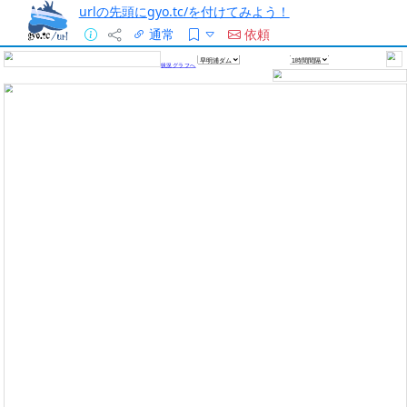
urlの先頭にgyo.tc/を付けてみよう！
通常
依頼