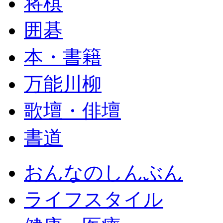
将棋
囲碁
本・書籍
万能川柳
歌壇・俳壇
書道
おんなのしんぶん
ライフスタイル