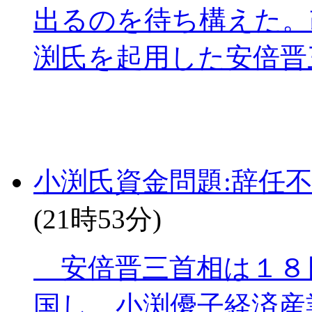
出るのを待ち構えた。
渕氏を起用した安倍晋三.
小渕氏資金問題:辞任
(21時53分)
安倍晋三首相は１８
国し、小渕優子経済産