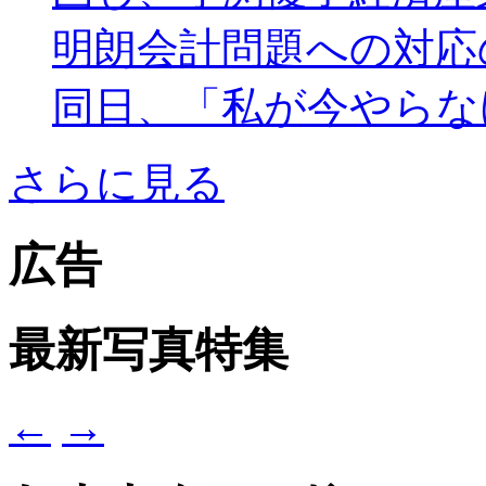
明朗会計問題への対応
同日、「私が今やらなけ.
さらに見る
広告
最新写真特集
←
→