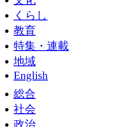
くらし
教育
特集・連載
地域
English
総合
社会
政治