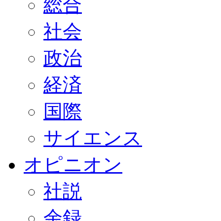
総合
社会
政治
経済
国際
サイエンス
オピニオン
社説
余録