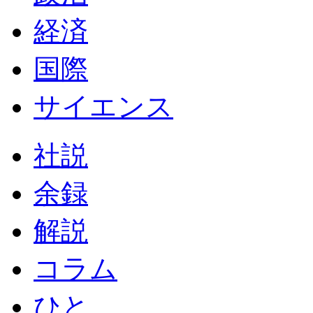
経済
国際
サイエンス
社説
余録
解説
コラム
ひと