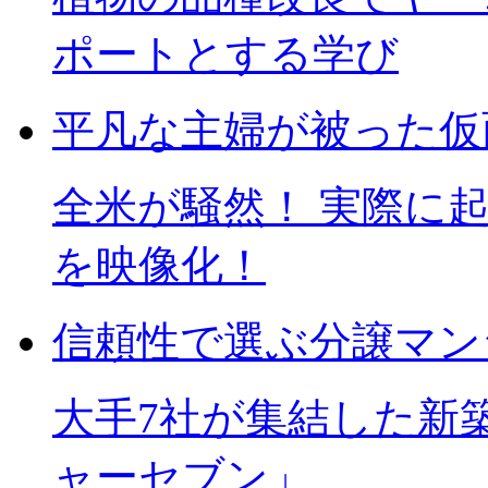
ポートとする学び
平凡な主婦が被った仮
全米が騒然！ 実際に
を映像化！
信頼性で選ぶ分譲マン
大手7社が集結した新
ャーセブン」