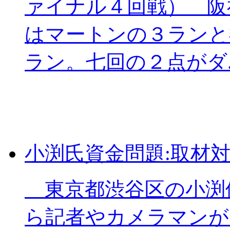
ァイナル４回戦） 阪
はマートンの３ランと
ラン。七回の２点がダ..
小渕氏資金問題:取材
東京都渋谷区の小渕
ら記者やカメラマンが