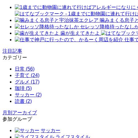
噛みまくる息子
セレッソ降格待ったなし
歯が生えてきたよ
仕事
注目記事
カテゴリー
日常 (56)
子育て (24)
グルメ (17)
珈琲 (5)
サッカー (2)
読書 (2)
月別アーカイブ
参加グループ
サッカー
ライフスタイル