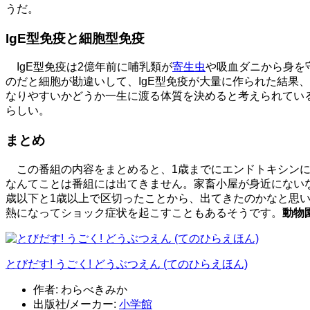
うだ。
IgE型免疫と細胞型免疫
IgE型免疫は2億年前に哺乳類が
寄生虫
や吸血ダニから身を
のだと細胞が勘違いして、IgE型免疫が大量に作られた結果
なりやすいかどうか一生に渡る体質を決めると考えられてい
らしい。
まとめ
この番組の内容をまとめると、1歳までにエンドトキシンに
なんてことは番組には出てきません。家畜小屋が身近にない
歳以下と1歳以上で区切ったことから、出てきたのかなと思
熱になってショック症状を起こすこともあるそうです。
動物
とびだす! うごく! どうぶつえん (てのひらえほん)
作者:
わらべきみか
出版社/メーカー:
小学館