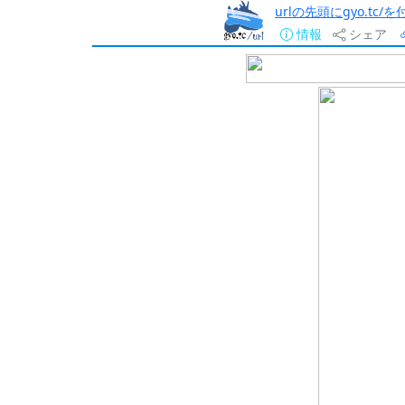
urlの先頭にgyo.tc
情報
シェア