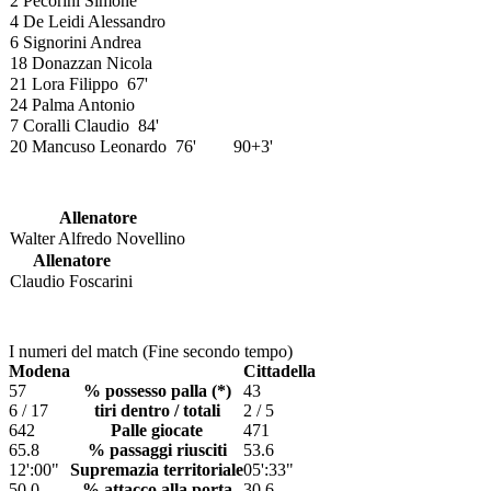
2 Pecorini Simone
4 De Leidi Alessandro
6 Signorini Andrea
18 Donazzan Nicola
21 Lora Filippo
67'
24 Palma Antonio
7 Coralli Claudio
84'
20 Mancuso Leonardo
76'
90+3'
Allenatore
Walter Alfredo Novellino
Allenatore
Claudio Foscarini
I numeri del match (Fine secondo tempo)
Modena
Cittadella
57
% possesso palla (*)
43
6 / 17
tiri dentro / totali
2 / 5
642
Palle giocate
471
65.8
% passaggi riusciti
53.6
12':00"
Supremazia territoriale
05':33"
50.0
% attacco alla porta
30.6