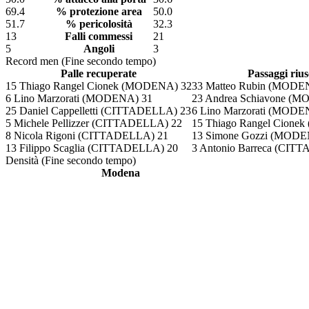
69.4
% protezione area
50.0
51.7
% pericolosità
32.3
13
Falli commessi
21
5
Angoli
3
Record men (Fine secondo tempo)
Palle recuperate
Passaggi riusc
15 Thiago Rangel Cionek (MODENA) 32
33 Matteo Rubin (MODE
6 Lino Marzorati (MODENA) 31
23 Andrea Schiavone (
25 Daniel Cappelletti (CITTADELLA) 23
6 Lino Marzorati (MODE
5 Michele Pellizzer (CITTADELLA) 22
15 Thiago Rangel Cione
8 Nicola Rigoni (CITTADELLA) 21
13 Simone Gozzi (MODE
13 Filippo Scaglia (CITTADELLA) 20
3 Antonio Barreca (CIT
Densità (Fine secondo tempo)
Modena