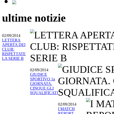
ultime notizie
02/09/2014
LETTERA
APERTA DEI
CLUB:
RISPETTATE
LA SERIE B
02/09/2014
GIUDICE
SPORTIVO 1a
GIORNATA.
CINQUE GLI
SQUALIFICATI
02/09/2014
I MATCH
REPORT