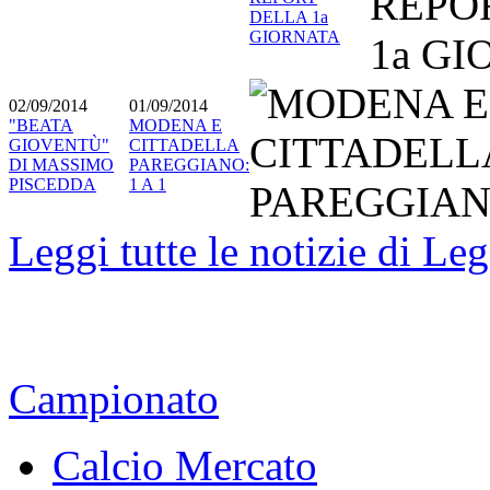
DELLA 1a
GIORNATA
02/09/2014
01/09/2014
"BEATA
MODENA E
GIOVENTÙ"
CITTADELLA
DI MASSIMO
PAREGGIANO:
PISCEDDA
1 A 1
Leggi tutte le notizie di Le
Campionato
Calcio Mercato