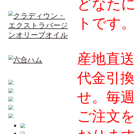
どなた
トです
産地直
代金引
せ。毎
ご注文