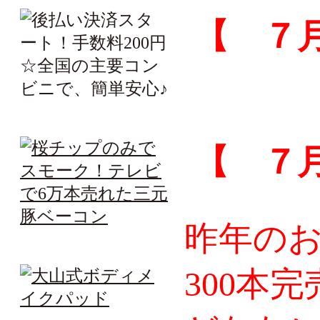
【 ７
【 ７
昨年の
300本