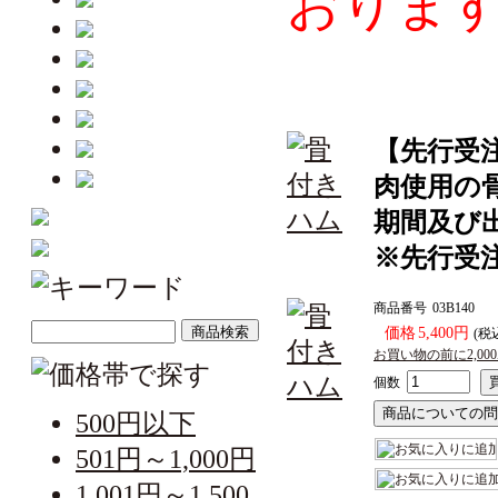
おりま
【先行受
肉使用の
期間及び
※先行受
商品番号
03B140
価格
5,400円
(税
お買い物の前に2,0
個数
500円以下
501円～1,000円
1,001円～1,500