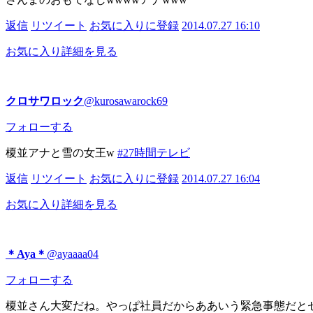
返信
リツイート
お気に入りに登録
2014.07.27 16:10
お気に入り
詳細を見る
クロサワロック
@kurosawarock69
フォローする
榎並アナと雪の女王w
#27時間テレビ
返信
リツイート
お気に入りに登録
2014.07.27 16:04
お気に入り
詳細を見る
＊Aya＊
@ayaaaa04
フォローする
榎並さん大変だね。やっぱ社員だからああいう緊急事態だと