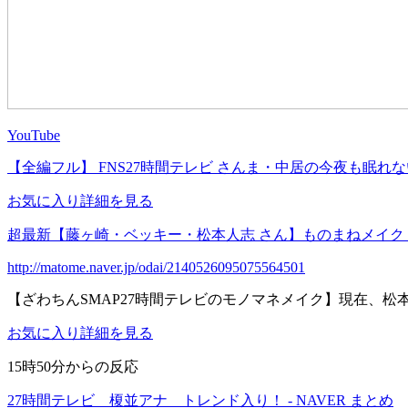
YouTube
【全編フル】 FNS27時間テレビ さんま・中居の今夜も眠れない 20
お気に入り
詳細を見る
超最新【藤ヶ崎・ベッキー・松本人志 さん】ものまねメイク【ざわ
http://matome.naver.jp/odai/2140526095075564501
【ざわちんSMAP27時間テレビのモノマネメイク】現在、
お気に入り
詳細を見る
15時50分からの反応
27時間テレビ 榎並アナ トレンド入り！ - NAVER まとめ