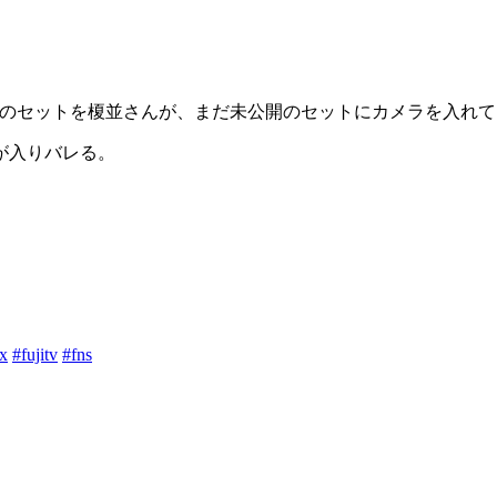
のセットを榎並さんが、まだ未公開のセットにカメラを入れて
が入りバレる。
x
#fujitv
#fns