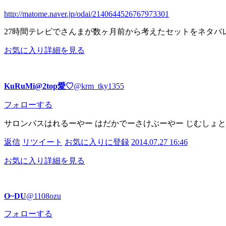
http://matome.naver.jp/odai/2140644526767973301
27時間テレビでさんまが数ヶ月前から考えたセットをネタバ
お気に入り
詳細を見る
KuRuMi@2top愛♡
@krm_tky1355
フォローする
サロンパスはれるーやー はだかでーさけぶーやー じむしょ
返信
リツイート
お気に入りに登録
2014.07.27 16:46
お気に入り
詳細を見る
O~DU
@1108ozu
フォローする