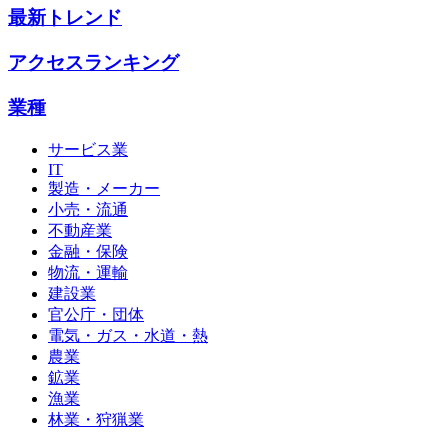
最新トレンド
アクセスランキング
業種
サービス業
IT
製造・メーカー
小売・流通
不動産業
金融・保険
物流・運輸
建設業
官公庁・団体
電気・ガス・水道・熱
農業
鉱業
漁業
林業・狩猟業