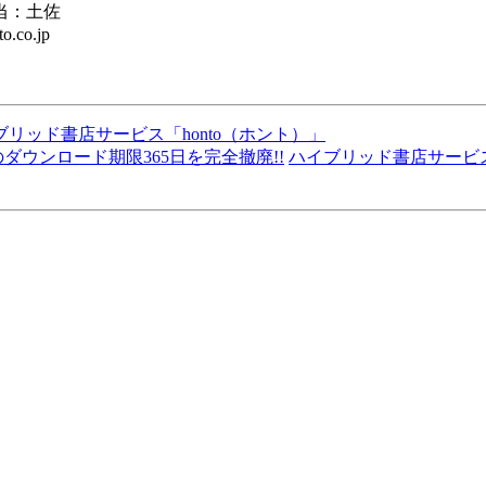
当：土佐
.co.jp
ブリッド書店サービス「honto（ホント）」
ハイブリッド書店サービス