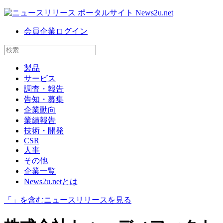
会員企業ログイン
製品
サービス
調査・報告
告知・募集
企業動向
業績報告
技術・開発
CSR
人事
その他
企業一覧
News2u.netとは
「
」を含むニュースリリースを見る