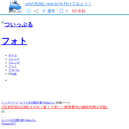
urlの先頭にgyo.tc/を付けてみよう！
通常
依頼