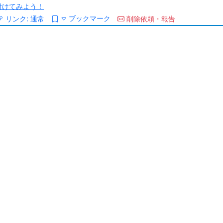
/を付けてみよう！
ブックマーク
リンク:
通常
削除依頼・報告