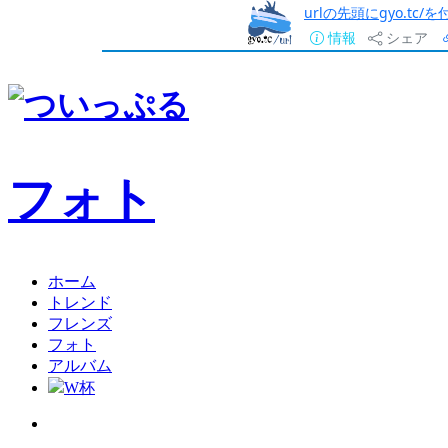
urlの先頭にgyo.tc
情報
シェア