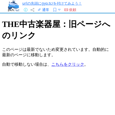
urlの先頭にgyo.tc/を付けてみよう！
通常
依頼