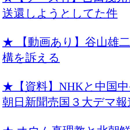
送還しようとしてた件
★ 【動画あり】谷山雄
構を訴える
★【資料】NHKと中国中
朝日新聞売国３大デマ報