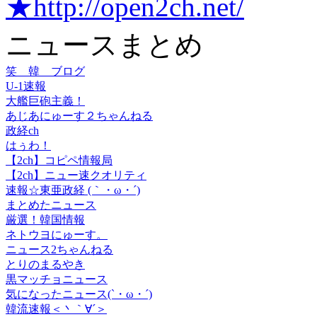
★http://open2ch.net/
ニュースまとめ
笑 韓 ブログ
U-1速報
大艦巨砲主義！
あじあにゅーす２ちゃんねる
政経ch
はぅわ！
【2ch】コピペ情報局
【2ch】ニュー速クオリティ
速報☆東亜政経 (｀・ω・´)
まとめたニュース
厳選！韓国情報
ネトウヨにゅーす。
ニュース2ちゃんねる
とりのまるやき
黒マッチョニュース
気になったニュース(`・ω・´)
韓流速報＜丶｀∀´＞