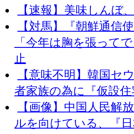
【速報】美味しんぼ
【対馬】『朝鮮通信
「今年は胸を張ってで
止
【意味不明】韓国セ
者家族の為に『仮設住
【画像】中国人民解
ルを向けている、『日