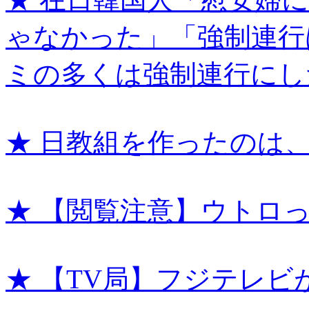
ゃなかった」「強制連行
ミの多くは強制連行にし
★ 日教組を作ったのは
★ 【閲覧注意】ウトロ
★ 【TV局】フジテレ