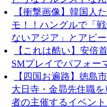
【衝撃画像】韓国人
モ！！ハングルで「戦
ないアジア」とアピール
【これは酷い】安倍
SMプレイでパフォー
【四国お遍路】徳島
大日寺・金昴先住職を
者の主催するイベント