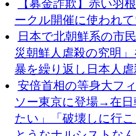
【募金詐欺】赤い羽
ークル開催に使われて
日本で北朝鮮系の市
災朝鮮人虐殺の究明」
暴を繰り返し日本人虐
安倍首相の等身大フ
ソー東京に登場→在日
たい」「破壊しに行こ
とうなナルシストなん