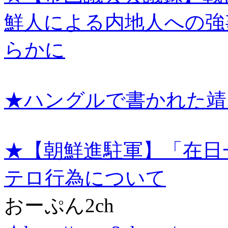
鮮人による内地人への強
らかに
★ハングルで書かれた靖
★【朝鮮進駐軍】「在日
テロ行為について
おーぷん2ch