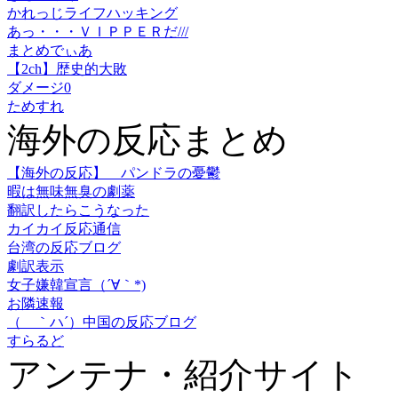
かれっじライフハッキング
あっ・・・ＶＩＰＰＥＲだ///
まとめでぃあ
【2ch】歴史的大敗
ダメージ0
ためすれ
海外の反応まとめ
【海外の反応】 パンドラの憂鬱
暇は無味無臭の劇薬
翻訳したらこうなった
カイカイ反応通信
台湾の反応ブログ
劇訳表示
女子嫌韓宣言（´∀｀*)
お隣速報
（ ｀ハ´）中国の反応ブログ
すらるど
アンテナ・紹介サイト