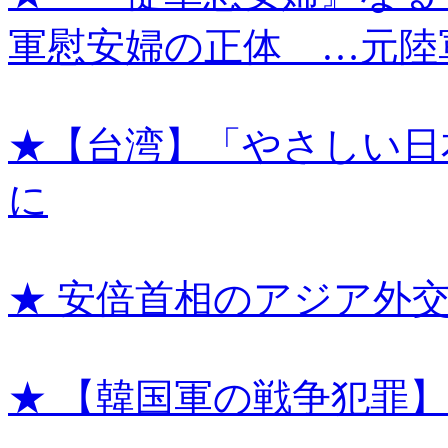
軍慰安婦の正体 …元陸
★【台湾】「やさしい日
に
★ 安倍首相のアジア外
★ 【韓国軍の戦争犯罪】