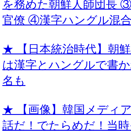
を務めた朝鮮人師団長 
官僚 ④漢字ハングル混
★ 【日本統治時代】朝
は漢字とハングルで書か
名も
★ 【画像】韓国メディ
話だ！でたらめだ！当時