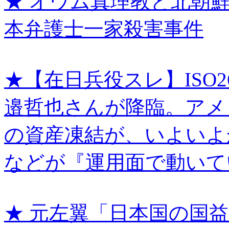
★ オウム真理教と北朝
本弁護士一家殺害事件
★【在日兵役スレ】ISO
邉哲也さんが降臨。アメ
の資産凍結が、いよいよか
などが『運用面で動いて
★ 元左翼「日本国の国