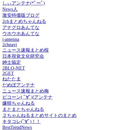
しぃアンテナ(*ﾟーﾟ)
News人
激安特価版ブログ
2chまとめちゃんねる
アナグロあんてな
ウホウホあんてな
j-antenna
2chnavi
ニュース速報まとめ桜
日本視覚文化研究会
紳士協定
2BLO-NET
2GET
ねたたま
だめぽアンテナ
ニュース速報まとめ梅
ピコーン( ﾟ∀ﾟ)!アンテナ
嫌韓ちゃんねる
まとまとちゃんねる
２ちゃんねるまとめサイトのまとめ
キタコレ(ﾟ∀ﾟ)！！
BestTrendNews