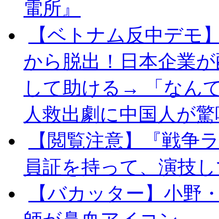
電所』
【ベトナム反中デモ】
から脱出！日本企業が
して助ける→ 「なん
人救出劇に中国人が驚
【閲覧注意】『戦争ラ
員証を持って、演技し
【バカッター】小野