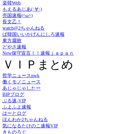
楽韓Web
もえるあじあ(･∀･)
売国速報(^ω^)
長文乙！
watch@2ちゃんねる
ば韓国いいかげんにしろ速報
東方腐敗
どやさ速報
New保守宣言！！速報ｊａｐａｎ
ＶＩＰまとめ
哲学ニュースnwk
働くモノニュース
あじゃじゃしたー
BIPブログ
ぶる速-VIP
ふよふよ速報
はーとログ
ほんわか2ちゃんねる
気になるたけのこ速報VIP
きものろぐ