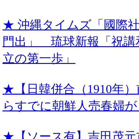
★ 沖縄タイムズ「國際
門出」 琉球新報「祝講
立の第一歩」
★【日韓併合（1910年
らすでに朝鮮人売春婦が
★【ソース有】吉田茂元