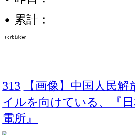
累計：
313
【画像】中国人民解
イルを向けている、『日
電所』