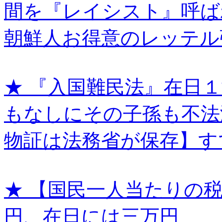
間を『レイシスト』呼ば
朝鮮人お得意のレッテル
★ 『入国難民法』在日
もなしにその子孫も不法
物証は法務省が保存】す
★ 【国民一人当たりの
円、在日には三万円