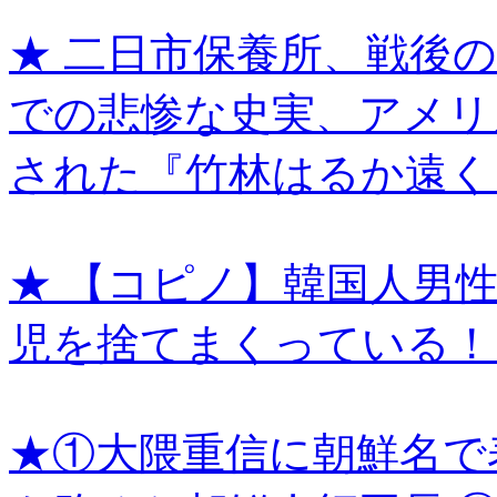
★ 二日市保養所、戦後
での悲惨な史実、アメリ
された『竹林はるか遠く
★ 【コピノ】韓国人男
児を捨てまくっている！
★①大隈重信に朝鮮名で