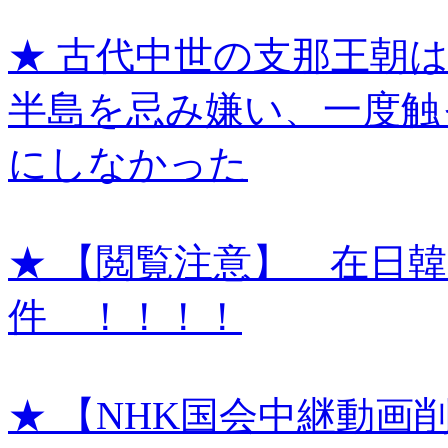
★ 古代中世の支那王朝
半島を忌み嫌い、一度触
にしなかった
★ 【閲覧注意】 在日
件 ！！！！
★ 【NHK国会中継動