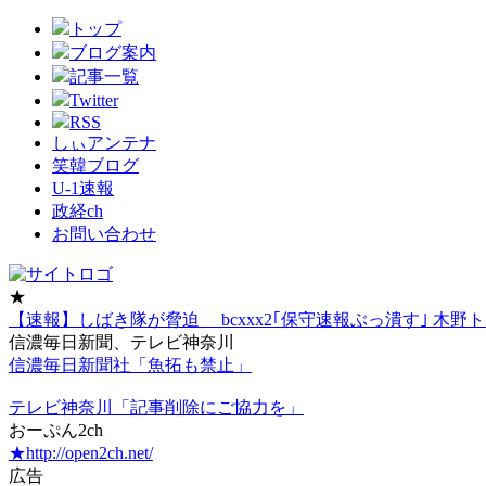
トップ
ブログ案内
記事一覧
Twitter
RSS
しぃアンテナ
笑韓ブログ
U-1速報
政経ch
お問い合わせ
★
【速報】しばき隊が脅迫 bcxxx2｢保守速報ぶっ潰す｣ 
信濃毎日新聞、テレビ神奈川
信濃毎日新聞社「魚拓も禁止」
テレビ神奈川「記事削除にご協力を」
おーぷん2ch
★http://open2ch.net/
広告