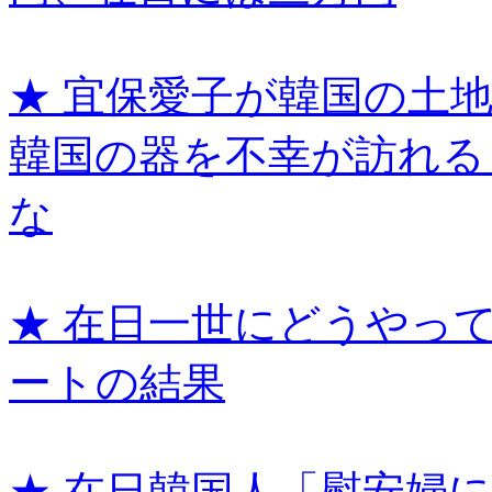
★ 宜保愛子が韓国の土
韓国の器を不幸が訪れる
な
★ 在日一世にどうやっ
ートの結果
★ 在日韓国人「慰安婦