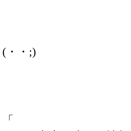
(・・;)
「