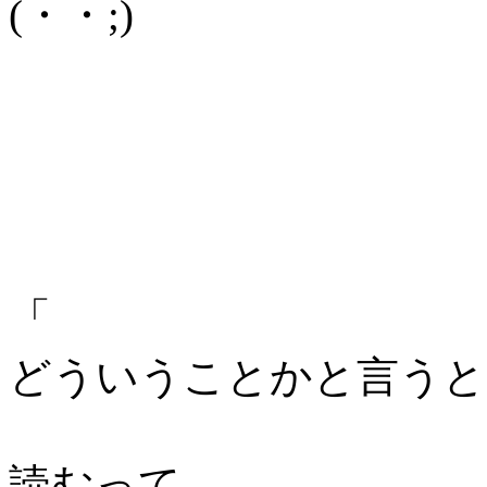
(・・;)
「
どういうことかと言うと
読むって