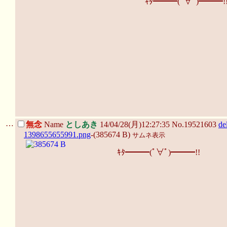
ｷﾀ━━━(ﾟ∀ﾟ)━━━!
…
無念
Name
としあき
14/04/28(月)12:27:35 No.19521603
de
1398655655991.png
-(385674 B)
サムネ表示
ｷﾀ━━━(ﾟ∀ﾟ)━━━!!