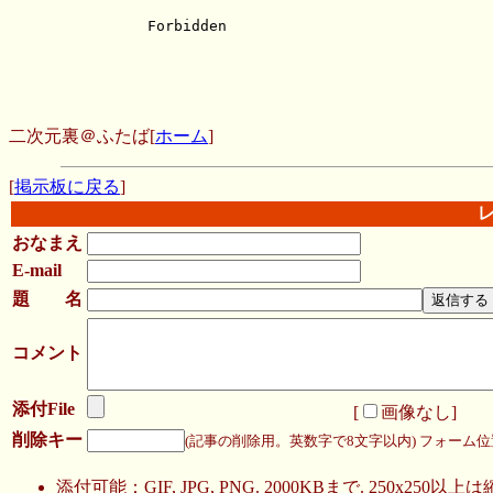
二次元裏＠ふたば
[
ホーム
]
[
掲示板に戻る
]
おなまえ
E-mail
題 名
コメント
添付File
[
画像なし
]
削除キー
(記事の削除用。英数字で8文字以内)
フォーム位
添付可能：GIF, JPG, PNG. 2000KBまで. 250x250以上は