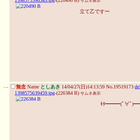
1398575596543.jpg
-(220490 B)
サムネ表示
立て乙ですー
…
無念
Name
としあき
14/04/27(日)14:13:59 No.19519173
de
1398575639459.jpg
-(226384 B)
サムネ表示
ｷﾀ━━━(ﾟ∀ﾟ)━