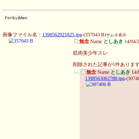
画像ファイル名：
1398562921825.jpg
-(357043 B)
サムネ表示
無念
Name
としあき
14/04/
筋肉美少年スレ
削除された記事が
1
件あります
…
無念
Name
としあき
14/
1398563062788.jpg
-(3074