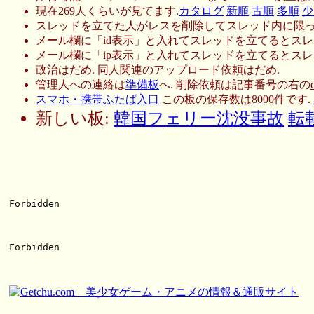
現在269人くらいが見てます.
カタログ
新順
古順
多順
少
スレッドを立てた人がレスを削除してスレッド内に限っ
メール欄に「id表示」と入れてスレッドを立てるとスレ
メール欄に「ip表示」と入れてスレッドを立てるとスレ
政治はだめ. 同人関連のアップロード依頼はだめ.
管理人への連絡は
準備板
へ. 削除依頼は記事番号の右の
スマホ・携帯ふたば入口
この板の保存数は8000件です.
新しい板:
韓国フェリー沈没事故
転