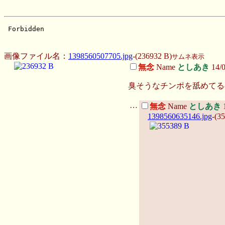
画像ファイル名：
1398560507705.jpg
-(236932 B)
サムネ表示
無念
Name
としあき
14/
臭そうなチンポを舐めてる
…
無念
Name
としあき
1398560635146.jpg
-(3