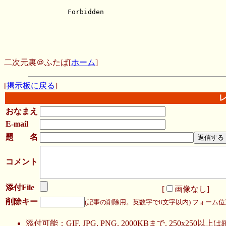
二次元裏＠ふたば
[
ホーム
]
[
掲示板に戻る
]
おなまえ
E-mail
題 名
コメント
添付File
[
画像なし
]
削除キー
(記事の削除用。英数字で8文字以内)
フォーム位
添付可能：GIF, JPG, PNG. 2000KBまで. 250x250以上は