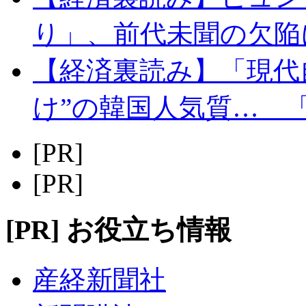
り」、前代未聞の欠陥
【経済裏読み】「現代
け”の韓国人気質… 
[PR]
[PR]
[PR] お役立ち情報
産経新聞社