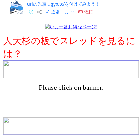
urlの先頭にgyo.tc/を付けてみよう！
通常
依頼