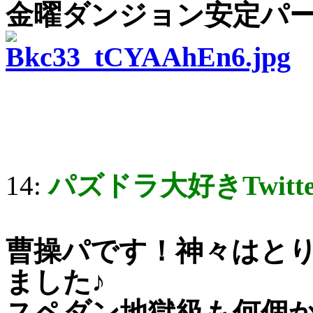
金曜ダンジョン安定パ
14:
パズドラ大好きTwitt
曹操パです！神々はと
ました♪
スペダン地獄級も何個か