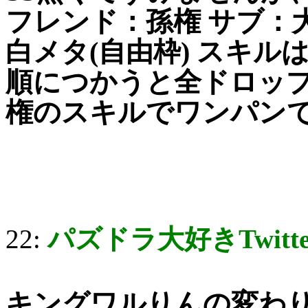
フレンド：孫権 サブ：
白メタ(自由枠) スキ
順につかうと全ドロッ
権のスキルでワンパンで
22:
パズドラ大好きTwitt
キングワルりんの変わ