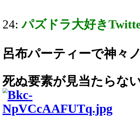
24:
パズドラ大好きTwitt
呂布パーティーで神々
死ぬ要素が見当たらな