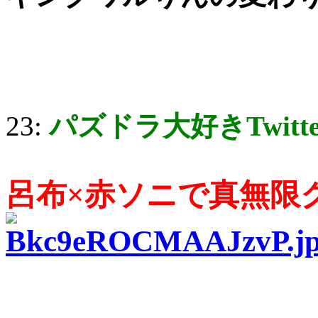
23:
パズドラ大好きTwitt
呂布×赤ソニで真無限