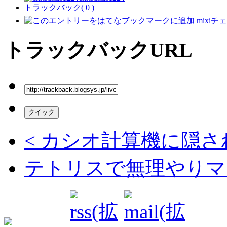
トラックバック( 0 )
mixiチ
トラックバックURL
< カシオ計算機に隠
テトリスで無理やりマ