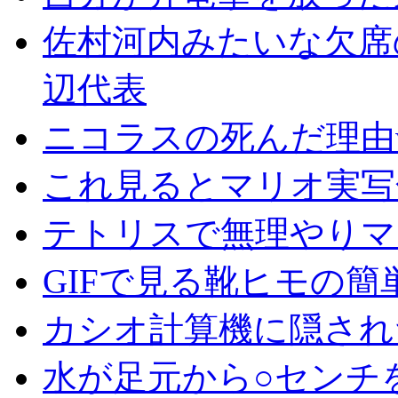
佐村河内みたいな欠席
辺代表
ニコラスの死んだ理由
これ見るとマリオ実写
テトリスで無理やりマ
GIFで見る靴ヒモの簡
カシオ計算機に隠され
水が足元から○センチ