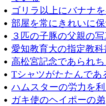
ゴリラ以上にバナナを
部屋を常にきれいに保
３匹の子豚の父親の写
愛知教育大の指定教科
高松宮記念であられち
Tシャツがたたんであ
ハムスターの労力を利
ガキ使のヘイポーの弟