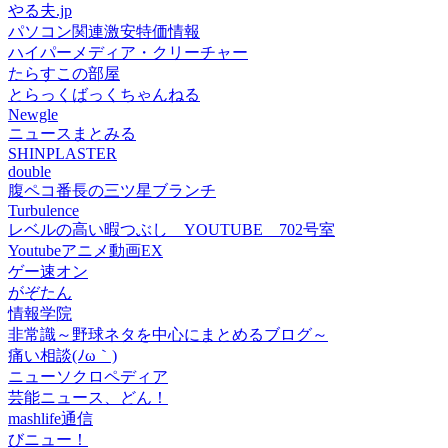
やる夫.jp
パソコン関連激安特価情報
ハイパーメディア・クリーチャー
たらすこの部屋
とらっくばっくちゃんねる
Newgle
ニュースまとみる
SHINPLASTER
double
腹ペコ番長の三ツ星ブランチ
Turbulence
レベルの高い暇つぶし YOUTUBE 702号室
Youtubeアニメ動画EX
ゲー速オン
がぞたん
情報学院
非常識～野球ネタを中心にまとめるブログ～
痛い相談(ﾉω｀)
ニューソクロペディア
芸能ニュース、どん！
mashlife通信
びニュー！