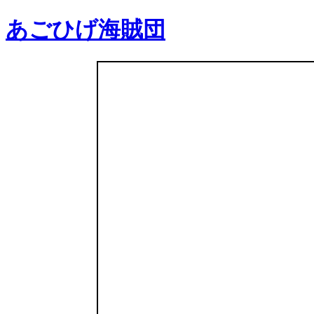
あごひげ海賊団