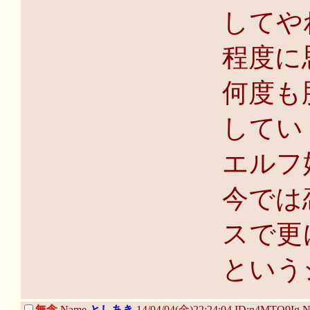
してや
程度に
何度も
してい
エルフ
今では
スで更
という
…
無念
Name
としあき
14/04/04(金)22:24:04 ID:n4MTQ9Ig 