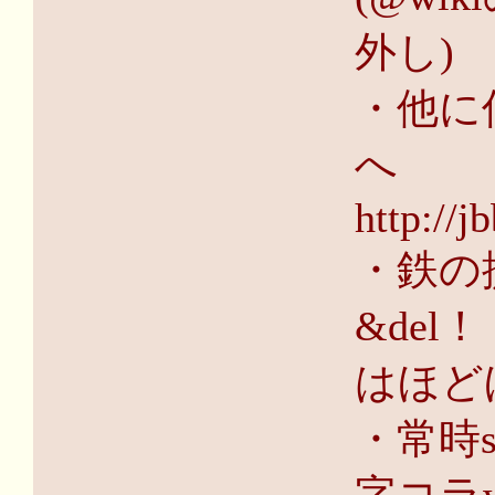
外し)
・他に
へ
http://j
・鉄の
&de
はほど
・常時