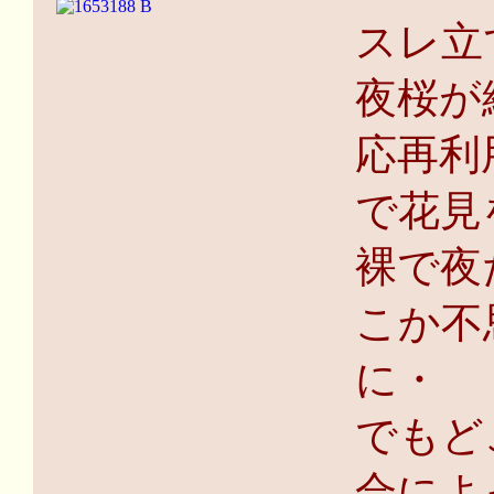
スレ立
夜桜が
応再利
で花見
裸で夜
こか不
に・
でもど
合によ