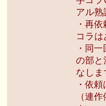
字コラ
アル熟
・再依
コラは
・同一
の部と
なしま
・依頼
（連作