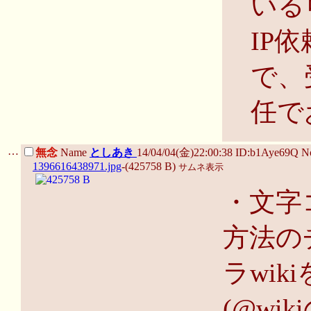
いる
IP
で、
任で
…
無念
Name
としあき
14/04/04(金)22:00:38 ID:b1Aye69Q 
1396616438971.jpg
-(425758 B)
サムネ表示
・文字
方法の
ラwik
(@wi