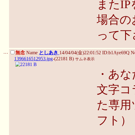
またI
場合の
って下
…
無念
Name
としあき
14/04/04(金)22:01:52 ID:b1Aye69Q 
1396616512953.jpg
-(22181 B)
サムネ表示
・あな
文字コ
た専用
フト）