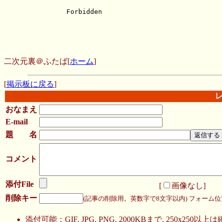
二次元裏＠ふたば
[
ホーム
]
[
掲示板に戻る
]
おなまえ
E-mail
題 名
コメント
添付File
[
画像なし
]
削除キー
(記事の削除用。英数字で8文字以内)
フォーム位
添付可能：GIF, JPG, PNG. 2000KBまで. 250x250以上は