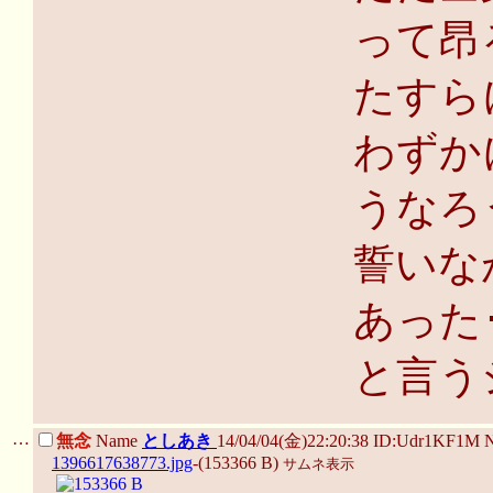
って昂
たすら
わずか
うなろ
誓いな
あった･
と言う
…
無念
Name
としあき
14/04/04(金)22:20:38 ID:Udr1KF1M 
1396617638773.jpg
-(153366 B)
サムネ表示