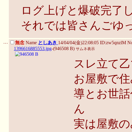
ログ上げと爆破完了
それでは皆さんごゆ
…
無念
Name
としあき
14/04/04(金)22:08:05 ID:zw5qnzlM N
1396616885553.jpg
-(946508 B)
サムネ表示
スレ立て乙
お屋敷で住
導とお世話
ん
実は屋敷の