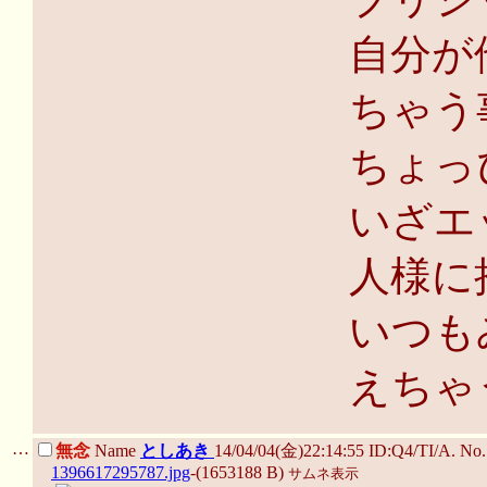
自分が
ちゃう
ちょっ
いざエ
人様に
いつも
えちゃ
…
無念
Name
としあき
14/04/04(金)22:14:55 ID:Q4/TI/A. N
1396617295787.jpg
-(1653188 B)
サムネ表示