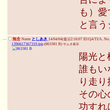
も）愛
と言う
…
無念
Name
としあき
14/04/04(金)22:16:07 ID:Q4/TI/A. N
1396617367319.jpg
-(863381 B)
サムネ表示
陽光と
誰もい
り走り
その心
功すれ