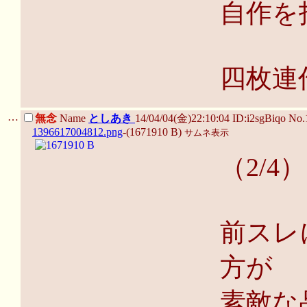
自作を
四枚連
…
無念
Name
としあき
14/04/04(金)22:10:04 ID:i2sgBiqo No
1396617004812.png
-(1671910 B)
サムネ表示
（2/4）
前スレ
方が
素敵な