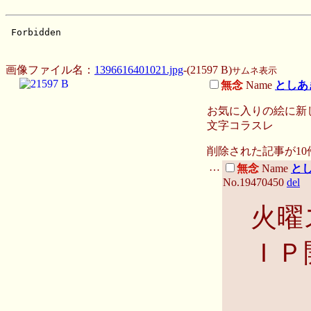
画像ファイル名：
1396616401021.jpg
-(21597 B)
サムネ表示
無念
Name
としあ
お気に入りの絵に新
文字コラスレ
削除された記事が
10
…
無念
Name
と
No.19470450
del
火曜
ＩＰ