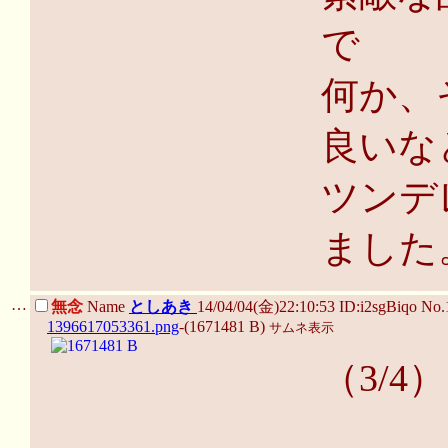
で
何か、
良いな
ツンデ
ました
…
無念
Name
としあき
14/04/04(金)22:10:53 ID:i2sgBiqo No
1396617053361.png
-(1671481 B)
サムネ表示
（3/4）