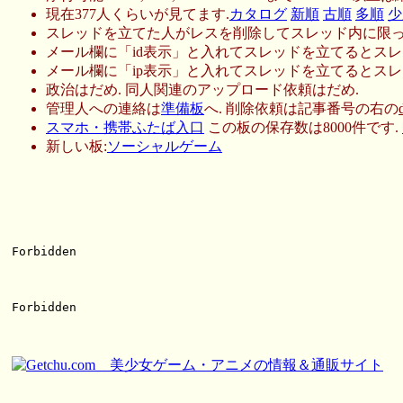
現在377人くらいが見てます.
カタログ
新順
古順
多順
少
スレッドを立てた人がレスを削除してスレッド内に限っ
メール欄に「id表示」と入れてスレッドを立てるとスレ
メール欄に「ip表示」と入れてスレッドを立てるとスレ
政治はだめ. 同人関連のアップロード依頼はだめ.
管理人への連絡は
準備板
へ. 削除依頼は記事番号の右の
スマホ・携帯ふたば入口
この板の保存数は8000件です.
新しい板:
ソーシャルゲーム