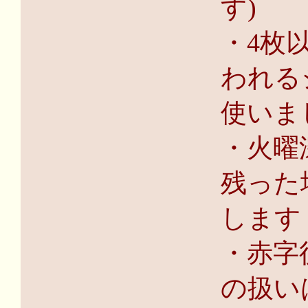
す)
・4枚
われる
使いま
・火曜
残った
します
・赤字
の扱い