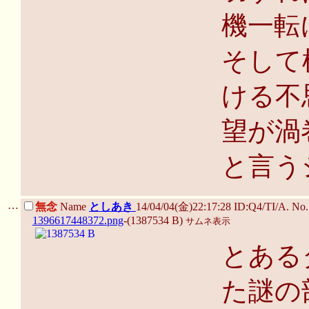
機一転
そして
ける不
望が渦
と言う
…
無念
Name
としあき
14/04/04(金)22:17:28 ID:Q4/TI/A. N
1396617448372.png
-(1387534 B)
サムネ表示
とある
た謎の