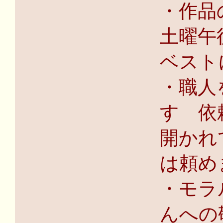
・作品
土曜午
ベスト
・職人
す 依
開かれ
は頼め
・モラ
んへの