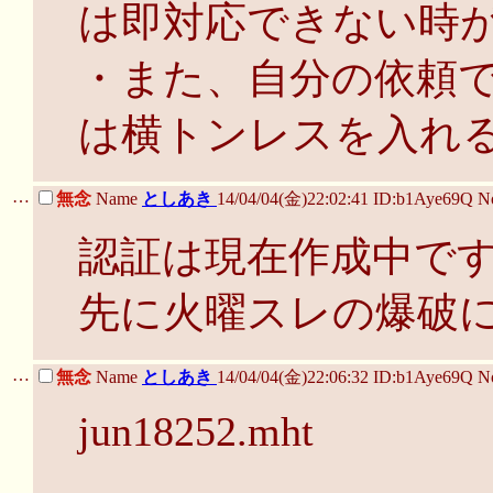
は即対応できない時
・また、自分の依頼
は横トンレスを入れ
…
無念
Name
としあき
14/04/04(金)22:02:41 ID:b1Aye69Q 
認証は現在作成中で
先に火曜スレの爆破
…
無念
Name
としあき
14/04/04(金)22:06:32 ID:b1Aye69Q 
jun18252.mht