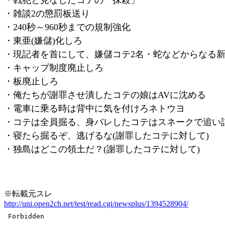
・雑談2の懲罰板送り
・240秒～960秒までの規制強化
・東亜(嫌儲)化しろ
・現記者を首にして、嫌儲コテ2名・蛇などからなる
・キャップ制度廃止しろ
・板廃止しろ
・俺たちが謝罪させ潰したコテの娘はAVに沈める
・電車に乗る時は背中に気を付けろネトウヨ
・コテは全員掘る、身バレしたコテはスネークで追い
・寝たら掘るぞ、逃げるな(謝罪したコテに対して)
・独島はどこの領土だ？(謝罪したコテに対して)
※転載元スレ
http://uni.open2ch.net/test/read.cgi/newsplus/1394528904/