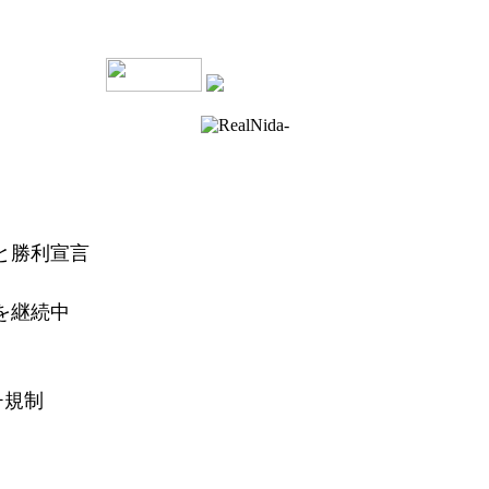
と勝利宣言
を継続中
チ規制