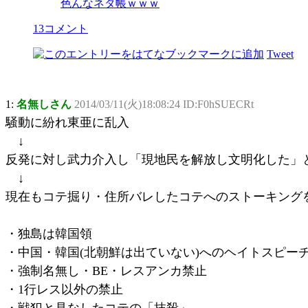
色んなネタ帳ｗｗｗ
13コメント
Tweet
1:
名無しさん
2014/03/11(火)18:08:24 ID:F0hSUECRt
騒動に紛れ東亜に乱入
↓
反発に対し武力介入し「現地民を解放し文明化した」
↓
現在もコテ掘り・住所バレしたコテへのストーキング
・独島は韓国領
・中国・韓国(北朝鮮は出ていない)へのヘイトスピー
・強制名無し・BE・レスアンカ禁止
・1行レス以外の禁止
・戦犯と見なしたコテの「抹殺」