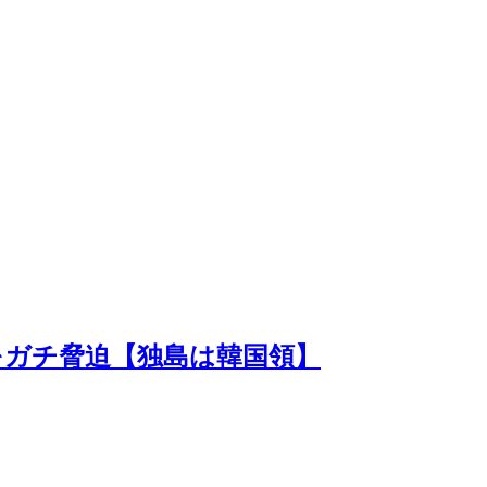
をガチ脅迫【独島は韓国領】