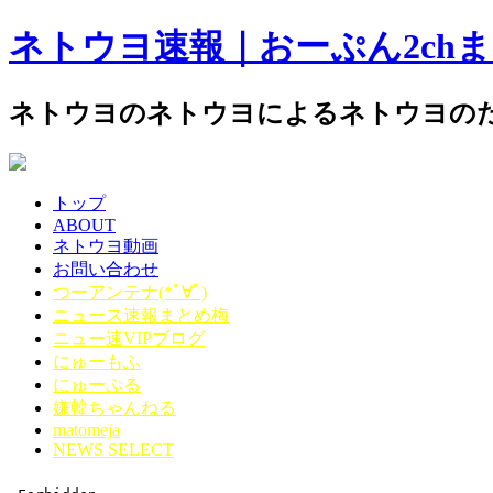
ネトウヨ速報｜おーぷん2ch
ネトウヨのネトウヨによるネトウヨのた
トップ
ABOUT
ネトウヨ動画
お問い合わせ
つーアンテナ(*ﾟ∀ﾟ)
ニュース速報まとめ梅
ニュー速VIPブログ
にゅーもふ
にゅーぷる
嫌韓ちゃんねる
matomeja
NEWS SELECT