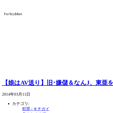
【娘はAV送り】旧･嫌儲＆なんJ、東亜
2014年03月11日
カテゴリ:
犯罪 / キチガイ