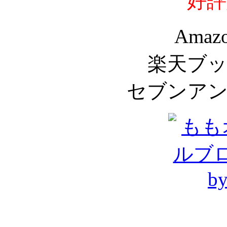
好評
Amaz
楽天ブ
セブンア