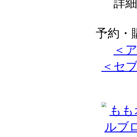
詳
予約・
＜
＜セ