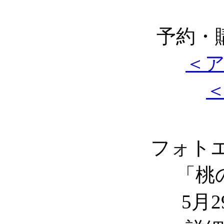
予約・
＜
フォト
「桃
5月