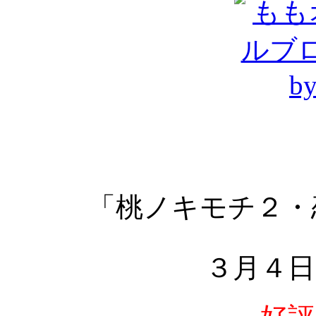
「桃ノキモチ２・
３月４日