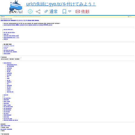
urlの先頭にgyo.tc/を付けてみよう！
通常
依頼