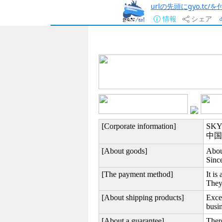
urlの先頭にgyo.tc
情報
シェア