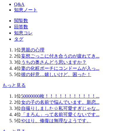
Q&A
知恵ノート
閲覧数
回答数
知恵コレ
タグ
1位
男親の心理
2位
妄想ごっこに付き合う
のが疲れてき...
3位
うちの奥さんどう思い
ますか？
4位
妻の化粧ポーチにコン
ドームが入っ...
5位
彼の好意…嬉しいけど
、困った！
もっと見る
1位
50000000枚！
！！！！！！！！！！
...
2位
女の子の名前で悩んで
います。新恋...
3位
自撮りしました☆私可
愛すぎじゃな...
4位
「まろん」って名前可
愛くないです...
5位
やはり、修復は無理な
ようです。