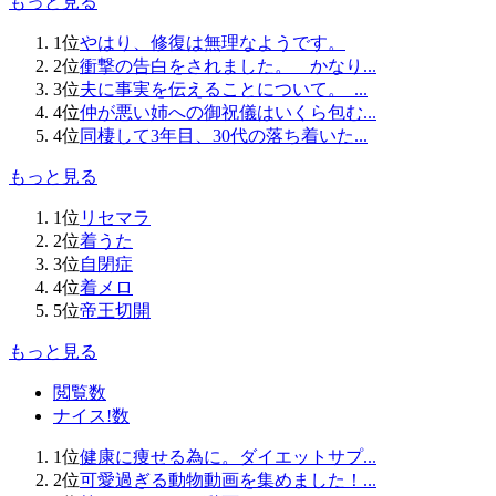
もっと見る
1位
やはり、修復は無理な
ようです。
2位
衝撃の告白をされまし
た。 かなり...
3位
夫に事実を伝えること
について。
...
4位
仲が悪い姉への御祝儀
はいくら包む...
4位
同棲して3年目、30
代の落ち着いた...
もっと見る
1位
リセマラ
2位
着うた
3位
自閉症
4位
着メロ
5位
帝王切開
もっと見る
閲覧数
ナイス!数
1位
健康に痩せる為に。ダイエットサプ...
2位
可愛過ぎる動物動画を集めました！...