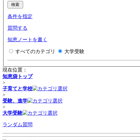
条件を指定
質問する
知恵ノートを書く
すべてのカテゴリ
大学受験
現在位置：
知恵袋トップ
>
子育てと学校
>
受験、進学
>
大学受験
ランダム質問