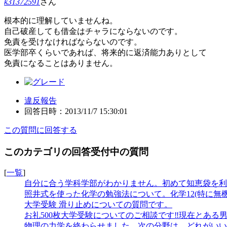
k31372591
さん
根本的に理解していませんね。
自己破産しても借金はチャラにならないのです。
免責を受けなければならないのです。
医学部卒くらいであれば、将来的に返済能力ありとして
免責になることはありません。
違反報告
回答日時：2013/11/7 15:30:01
この質問に回答する
このカテゴリの回答受付中の質問
[
一覧
]
自分に合う学科学部がわかりません。初めて知恵袋を利用
照井式を使った化学の勉強法について。化学12(特に無機化
大学受験 滑り止めについての質問です。
お礼500枚大学受験についてのご相談です‼︎現在とある男
物理の力学を終わらせました。次の分野は、どれがいいで