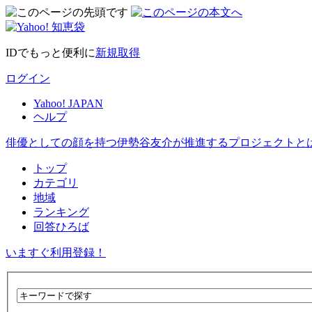
IDでもっと便利に
新規取得
ログイン
Yahoo! JAPAN
ヘルプ
俳優としての顔を持つ伊勢谷友介が推進するプロジェクトと
トップ
カテゴリ
地域
ランキング
回答ひろば
いますぐ利用登録！