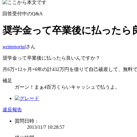
回答受付中のQ&A
奨学金って卒業後に払ったら
weimmortal
さん
奨学金って卒業後に払ったら良いんですか？
月6万×12ヶ月×6年の計432万円を借りて自己破産して、無
補足
ガーン！まぁ4百万くらいキャッシュで払うよ。
違反報告
質問日時：
2013/11/7 10:28:57