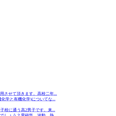
させて頂きます。高校二年...
学と有機化学)についてな...
子校に通う高2男子です。来...
しょう？電磁気、波動、熱...