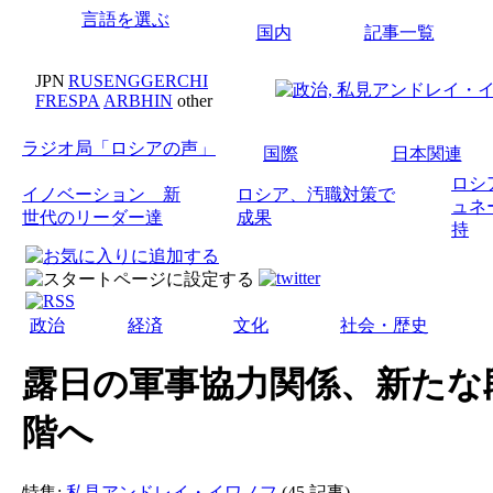
言語を選ぶ
国内
記事一覧
JPN
RUS
ENG
GER
CHI
FRE
SPA
ARB
HIN
other
ラジオ局「ロシアの声」
国際
日本関連
ロシ
イノベーション 新
ロシア、汚職対策で
ュネ
世代のリーダー達
成果
持
政治
経済
文化
社会・歴史
露日の軍事協力関係、新たな
階へ
特集:
私見アンドレイ・イワノフ
(45 記事)