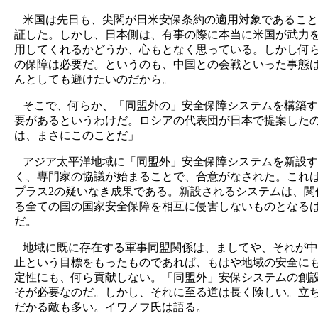
米国は先日も、尖閣が日米安保条約の適用対象であること
証した。しかし、日本側は、有事の際に本当に米国が武力
用してくれるかどうか、心もとなく思っている。しかし何
の保障は必要だ。というのも、中国との会戦といった事態
んとしても避けたいのだから。
そこで、何らか、「同盟外の」安全保障システムを構築す
要があるというわけだ。ロシアの代表団が日本で提案した
は、まさにこのことだ」
アジア太平洋地域に「同盟外」安全保障システムを新設す
く、専門家の協議が始まることで、合意がなされた。これは
プラス2の疑いなき成果である。新設されるシステムは、関
る全ての国の国家安全保障を相互に侵害しないものとなる
だ。
地域に既に存在する軍事同盟関係は、ましてや、それが中
止という目標をもったものであれば、もはや地域の安全に
定性にも、何ら貢献しない。「同盟外」安保システムの創
そが必要なのだ。しかし、それに至る道は長く険しい。立
だかる敵も多い。イワノフ氏は語る。