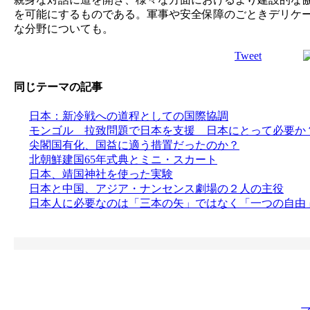
を可能にするものである。軍事や安全保障のごときデリケ
な分野についても。
Tweet
同じテーマの記事
日本：新冷戦への道程としての国際協調
モンゴル 拉致問題で日本を支援 日本にとって必要か
尖閣国有化、国益に適う措置だったのか？
北朝鮮建国65年式典とミニ・スカート
日本、靖国神社を使った実験
日本と中国、アジア・ナンセンス劇場の２人の主役
日本人に必要なのは「三本の矢」ではなく「一つの自由