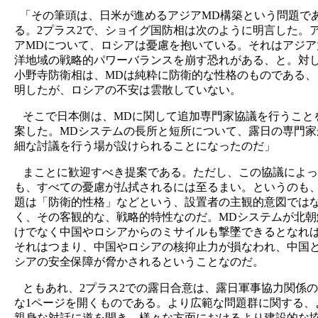
「その筆頭は、日米が進めるアジアMD構築という問題で
る。2プラス2で、ショイグ国防相は次のように明言した。
アMDについて、ロシアは憂慮を抱いている。それはアジア
洋地域の戦略的パワーバランスを崩す恐れがある、と。対
小野寺防衛相は、MDは純粋に防衛的な性格のものである、
明したが、ロシアの不安は雲散していない。
そこで日本側は、MDに関して追加専門家協議を行うこと
案した。MDシステムの長所と短所について、露日の専門家
細な討議を行う場が設けられることになったのだ」
まことに歓迎すべき提案である。ただし、この協議によっ
も、すべての憂慮が払拭されるには至るまい。というのも
題は「防衛的性格」などという、設置者の主観的意図では
く、その客観的な、戦略的特性なのだ。MDシステムが北朝
けでなく中国やロシアからのミサイルも撃墜できるとなれ
それはつまり、中国やロシアの核抑止力が損なわれ、中国
シアの安全保障が脅かされるということなのだ。
ともあれ、2プラス2での露日合意は、露日軍事協力関係
な1ページを開くものである。より広範な問題群に関する、
親身な対話に道を開き、様々な方面におけるより建設的な