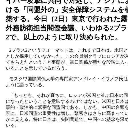
イバー攻撃に共同で対処し、アジアに
ける「同盟外の」安全保障システムを
築する。今日（2日）東京で行われた露
外務防衛担当閣僚会議、いわゆる2プラ
2で、以上のように取り決められた。
2プラス2というフォーマットは、これまで日本は、米国
としか採用していなかった。この会員制クラブにロシアが
てもらえたということ事態が、露日関係が新たな段階に入
いることを示しているだろう。
モスクワ国際関係大学の専門家アンドレイ・イワノフ氏は
ように語っている。
「もっとも、それが直ちに、ロシアが米国と並ぶ日本の同
になったということを意味するわけではない。米国と日本
事的・政治的に緊密な同盟国である。しかも、中国の台頭
景に、日米同盟の重要性は増し、緊密さはさらに高まって
かに見える。特に日本は、尖閣問題で、中国への懸念を深
いる。