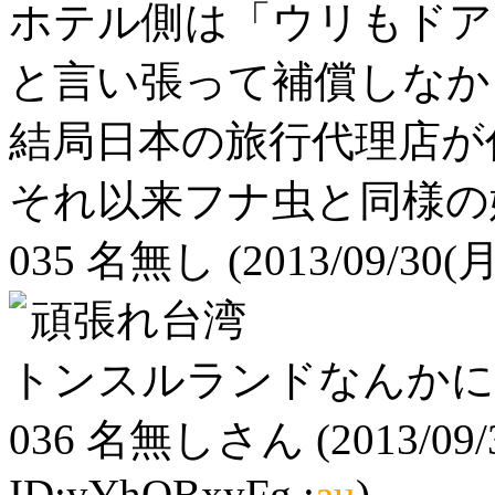
ホテル側は「ウリもドア
と言い張って補償しなか
結局日本の旅行代理店が
それ以来フナ虫と同様の
035
名無し
(2013/09/30(月
頑張れ台湾
トンスルランドなんかに
036
名無しさん
(2013/09/
ID:yYhQBxyFg.:
au
)