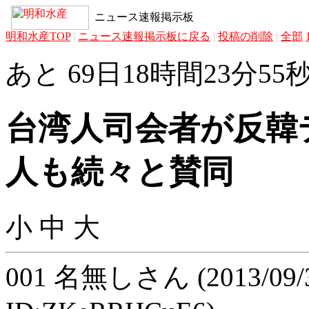
ニュース速報掲示板
明和水産TOP
|
ニュース速報掲示板に戻る
|
投稿の削除
|
全部
あと 69日18時間23分55
台湾人司会者が反韓
人も続々と賛同
小
中
大
001
名無しさん
(2013/09/