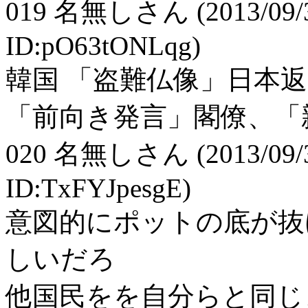
019
名無しさん
(2013/09/
ID:pO63tONLqg)
韓国 「盗難仏像」日本
「前向き発言」閣僚、「
020
名無しさん
(2013/09/
ID:TxFYJpesgE)
意図的にポットの底が抜
しいだろ
他国民をを自分らと同じ