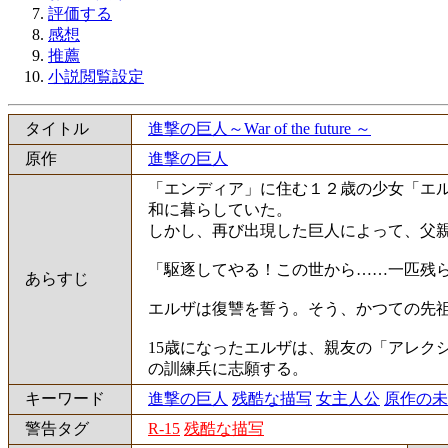
評価する
感想
推薦
小説閲覧設定
タイトル
進撃の巨人～War of the future ～
原作
進撃の巨人
「エンディア」に住む１２歳の少女「エ
和に暮らしていた。
しかし、再び出現した巨人によって、父
「駆逐してやる！この世から……一匹残
あらすじ
エルザは復讐を誓う。そう、かつての先
15歳になったエルザは、親友の「アレク
の訓練兵に志願する。
キーワード
進撃の巨人
残酷な描写
女主人公
原作の未
警告タグ
R-15
残酷な描写