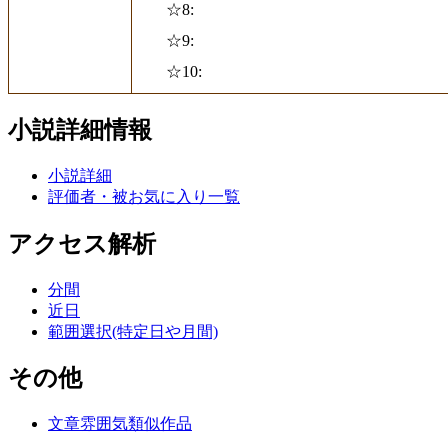
☆8:
☆9:
☆10:
小説詳細情報
小説詳細
評価者・被お気に入り一覧
アクセス解析
分間
近日
範囲選択(特定日や月間)
その他
文章雰囲気類似作品