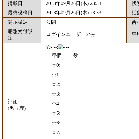
掲載日
2013年09月26日(木) 23:33
状
最終投稿日
2013年09月26日(木) 23:33
話
開示設定
公開
合
感想受付設
ログインユーザーのみ
平
定
☆-.--:
評価
数
☆0:
☆1:
☆2:
☆3:
評価
☆4:
(黒→赤)
☆5:
☆6:
☆7: