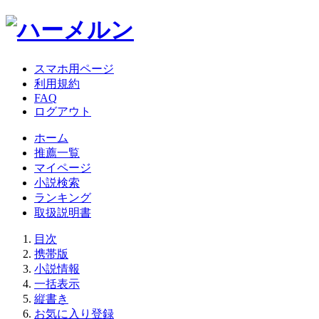
スマホ用ページ
利用規約
FAQ
ログアウト
ホーム
推薦一覧
マイページ
小説検索
ランキング
取扱説明書
目次
携帯版
小説情報
一括表示
縦書き
お気に入り登録