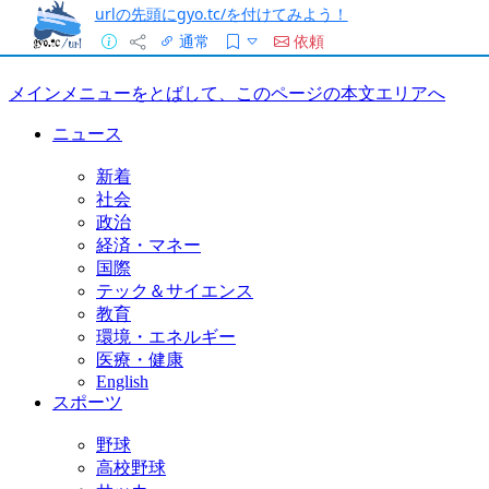
urlの先頭にgyo.tc/を付けてみよう！
通常
依頼