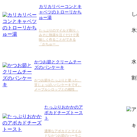
カリカリベーコンとキ
ャベツのトローリかち
し
ゅー湯
氷
たっぷりのマイルド削り・
みそに熱湯を注ぐだけで美
味しく作ることができる
「かちゅー…
水
かつお節とクリームチー
ズのパンケーキ
割
かつお節をたっぷりと使った、
甘じょっぱいパンケーキです。
メープルシロップとの相性…
たっぷりおかかのア
ア
ボカドチーズトース
ト
キ
濃厚なアボカドとマイル
ドなかつお節のハーモニ