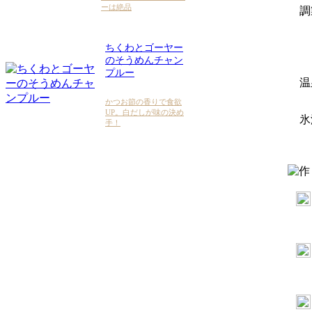
ーは絶品
調
ちくわとゴーヤー
のそうめんチャン
プルー
温
かつお節の香りで食欲
UP。白だしが味の決め
氷
手！