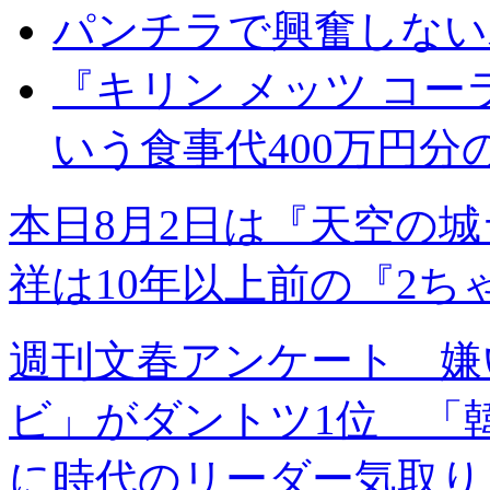
パンチラで興奮しない
『キリン メッツ コ
いう食事代400万円
本日8月2日は『天空の
祥は10年以上前の『2ち
週刊文春アンケート 嫌
ビ」がダントツ1位 「
に時代のリーダー気取り