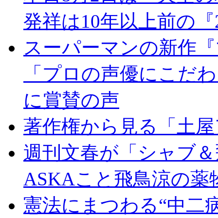
発祥は10年以上前の
スーパーマンの新作『
「プロの声優にこだわ
に賞賛の声
著作権から見る「土屋
週刊文春が「シャブ＆
ASKAこと飛鳥涼の
憲法にまつわる“中二