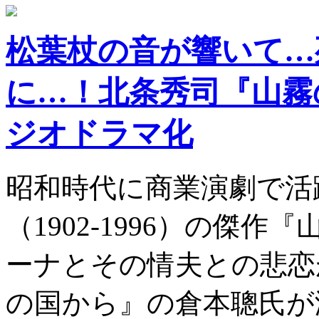
松葉杖の音が響いて…
に…！北条秀司『山霧
ジオドラマ化
昭和時代に商業演劇で活
（1902-1996）の傑
ーナとその情夫との悲恋
の国から』の倉本聰氏が