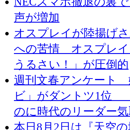
NECスマホ撤退の裏
声が増加
オスプレイが陸揚げさ
への苦情 オスプレイ
うるさい！」が圧倒的
週刊文春アンケート 
ビ」がダントツ1位 
のに時代のリーダー気
本日8月2日は『天空