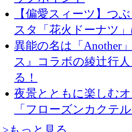
【偏愛スィーツ】つぶ
スタ「花火ドーナツ」
異能の名は「Anoth
ス』コラボの綾辻行人
る！
夜景とともに楽しむ
「フローズンカクテル
>もっと見る