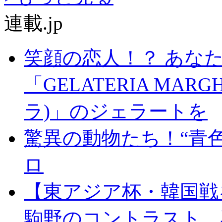
連載.jp
笑顔の恋人！？ あな
「GELATERIA MA
ラ)」のジェラートを
驚異の動物たち！“青
ロ
【東アジア杯・韓国戦
駒野のコントラスト、