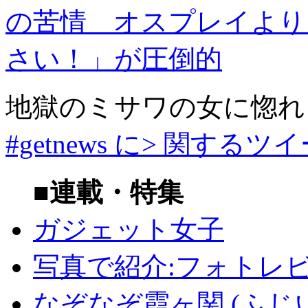
の苦情 オスプレイより
さい！」が圧倒的
地獄のミサワの女に惚れ
#getnews に> 関するツ
■連載・特集
ガジェット女子
写真で紹介:フォトレ
なぞなぞ霞ヶ関 (ふじ