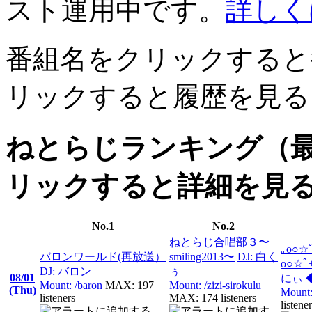
スト運用中です。
詳しく
番組名をクリックすると番
リックすると履歴を見る
ねとらじランキング（
リックすると詳細を見
No.1
No.2
ねとらじ合唱部３〜
｡o○☆ﾟ
バロンワールド(再放送）
smiling2013〜
DJ: 白く
o○☆
DJ: バロン
ぅ
08/01
にぃ ◆
Mount: /baron
MAX: 197
Mount: /zizi-sirokulu
(Thu)
Mount:
listeners
MAX: 174 listeners
listene