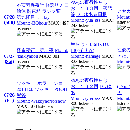
ゆあの夜行性らじ
不安奇異夜話 怪談地方自
お １３３回 落語
治体 関東組 ラジヲ変
アヤ
編
DJ: ゆあ＆日根
07/28
Mount:
第九怪目
DJ: kiy
Mount: /yua_sss
MAX:
(Sun)
listene
Mount: /BQhour
MAX: 497
243 listeners
listeners
生らじ・136Hz
DJ:
性欲
怪奇夜行 第31夜
Mount:
136(イサム)
きた
07/27
/kaikiyakou
MAX: 381
Mount: /namage
MAX:
(Sat)
listeners
323 listeners
Mount:
ゆあの夜行性らじ
ワッキー･ホラー･ショー
お １３２回
DJ: ゆ
( ＾ω
2013
DJ: ワッキー POOH
あ
ぅ
07/26
熊谷
Mount: /yua_sss
MAX:
Mount: 
(Fri)
Mount: /wakkyhorrorshow
309 listeners
listene
MAX: 503 listeners