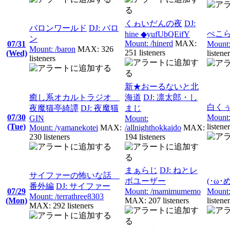
くゎいだんの夜
DJ:
バロンワールド
DJ: バロ
ぺこ
hine ◆yufUbQEifY
ン
Mount: /hinerd
MAX:
07/31
Mount:
Mount: /baron
MAX: 326
251 listeners
(Wed)
listene
listeners
新★おーるないと北
癒し系オカルトラジオ
海道
DJ: 凛太郎・し
白く
夜魔猫亭綺譚
DJ: 夜魔猫
まじ
07/30
Mount: 
GIN
Mount:
(Tue)
listene
Mount: /yamanekotei
MAX:
/allnighthokkaido
MAX:
230 listeners
194 listeners
まぁらじ
DJ: ねとレ
サイファーの怖いな話
ボユーザー
(･ω
番外編
DJ: サイファー
07/29
Mount: /mamimumemo
Mount:
Mount: /terrathree8303
(Mon)
MAX: 207 listeners
listene
MAX: 292 listeners