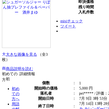
即決価格
残り時間
入札件数
mixiチェック
ツイート
大きな画像を見る
（全3
枚）
商品説明を読む
初めての
詳細情報
方
個数
：
1
開始時の価格
：
5,000 円
初め
落札者
：
pei***** / 評価：
ての
開始日時
：
7月 9日 3時 53分
方へ
7月 14日 13時 28
用語
終了日時
：
カレンダーに