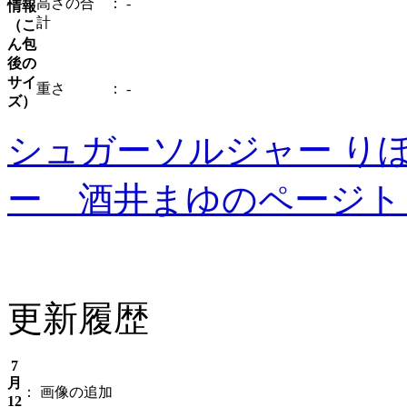
高さの合
： -
情報
計
（こ
ん包
後の
サイ
重さ
： -
ズ）
シュガーソルジャー り
ー 酒井まゆのページト
更新履歴
7
月
： 画像の追加
12