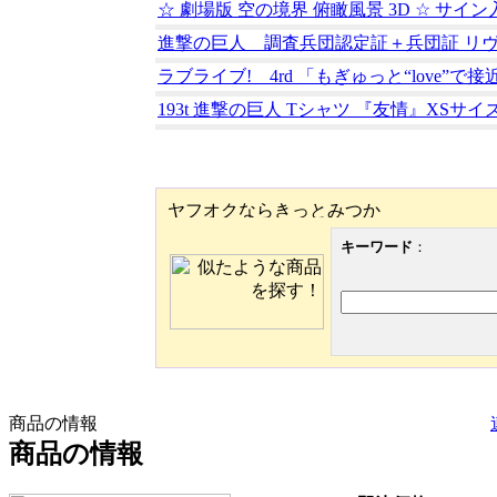
☆ 劇場版 空の境界 俯瞰風景 3D ☆ サ
進撃の巨人 調査兵団認定証＋兵団証 リ
ラブライブ! 4rd 「もぎゅっと“love”
193t 進撃の巨人 Tシャツ 『友情』XSサイ
キーワード
：
商品の情報
商品の情報