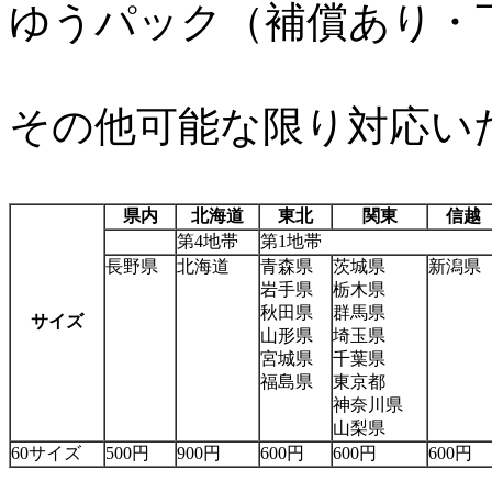
ゆうパック（補償あり・
その他可能な限り対応い
県内
北海道
東北
関東
信越
第4地帯
第1地帯
長野県
北海道
青森県
茨城県
新潟県
岩手県
栃木県
秋田県
群馬県
サイズ
山形県
埼玉県
宮城県
千葉県
福島県
東京都
神奈川県
山梨県
60サイズ
500円
900円
600円
600円
600円