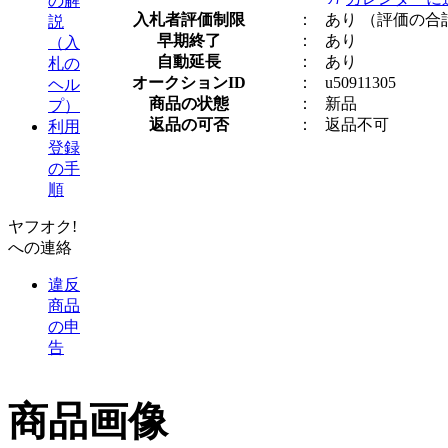
の解
入札者評価制限
：
あり
（評価の合
説
早期終了
：
あり
（入
自動延長
：
あり
札の
オークションID
：
u50911305
ヘル
商品の状態
：
新品
プ）
返品の可否
：
返品不可
利用
登録
の手
順
ヤフオク!
への連絡
違反
商品
の申
告
商品画像