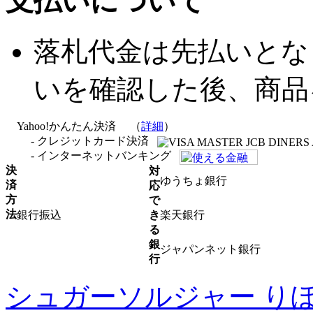
支払いについて
落札代金は先払いとな
いを確認した後、商品
Yahoo!かんたん決済
（
詳細
）
- クレジットカード決済
- インターネットバンキング
決
対
ゆうちょ銀行
済
応
方
で
法
銀行振込
き
楽天銀行
る
銀
ジャパンネット銀行
行
シュガーソルジャー り