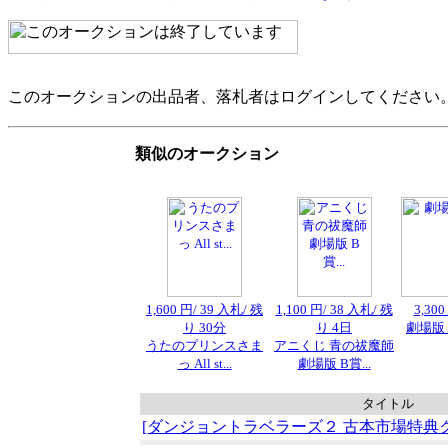
このオークションの出品者、落札者はログインしてください
類似のオークション
1,600 円/ 39 入札/ 残
1,100 円/ 38 入札/ 残
3,30
り 30分
り 4日
劇場版 
うたのプリンスさま
アニくじ 青の祓魔師
っ All st...
劇場版 B賞...
タイトル
[ダンジョントラベラーズ２ 古本市場特典