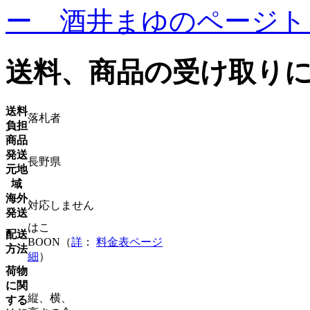
ー 酒井まゆのページト
送料、商品の受け取り
送料
落札者
負担
商品
発送
長野県
元地
域
海外
対応しません
発送
はこ
配送
BOON（
詳
：
料金表ページ
方法
細
）
荷物
に関
縦、横、
する