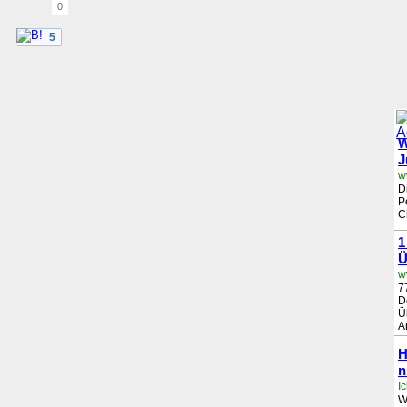
0
5
W
J
w
D
P
C
1
Ü
w
7
D
Ü
A
H
n
W