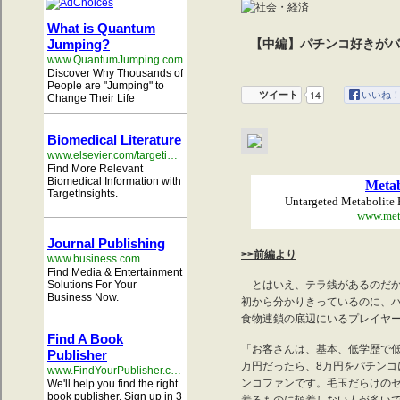
What is Quantum
Jumping?
【中編】パチンコ好きがバ
www.QuantumJumping.com
Discover Why Thousands of
People are "Jumping" to
いいね
ツイート
14
いいね
Change Their Life
Biomedical Literature
www.elsevier.com/targetinsights
Find More Relevant
Biomedical Information with
Metab
TargetInsights.
Untargeted Metabolite 
www.met
Journal Publishing
>>前編より
www.business.com
Find Media & Entertainment
Solutions For Your
とはいえ、テラ銭があるのだか
Business Now.
初から分かりきっているのに、
食物連鎖の底辺にいるプレイヤ
Find A Book
「お客さんは、基本、低学歴で低
Publisher
万円だったら、8万円をパチン
www.FindYourPublisher.co.uk
ンコファンです。毛玉だらけの
We'll help you find the right
book publisher. Sign up in 3