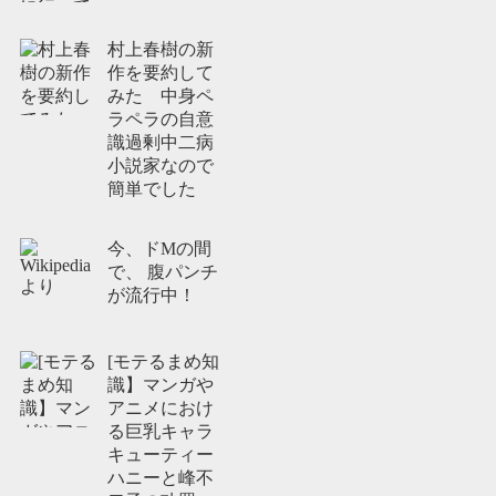
村上春樹の新
作を要約して
みた 中身ペ
ラペラの自意
識過剰中二病
小説家なので
簡単でした
今、ドMの間
で、 腹パンチ
が流行中！
[モテるまめ知
識】マンガや
アニメにおけ
る巨乳キャラ
キューティー
ハニーと峰不