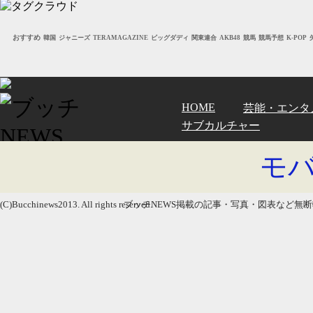
おすすめ
韓国
ジャニーズ
TERAMAGAZINE
ビッグダディ
関東連合
AKB48
競馬
競馬予想
K-POP
HOME
芸能・エンタ
サブカルチャー
モ
(C)Bucchinews2013. All rights reserved.
ブッチNEWS掲載の記事・写真・図表など無