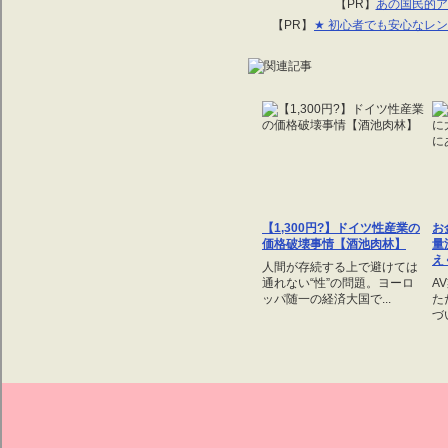
【PR】
あの国民的ア
【PR】
★ 初心者でも安心なレンタ
【1,300円?】ドイツ性産業の
お
価格破壊事情【酒池肉林】
量
え
人間が存続する上で避けては
通れない“性”の問題。ヨーロ
A
ッパ随一の経済大国で...
た
づ