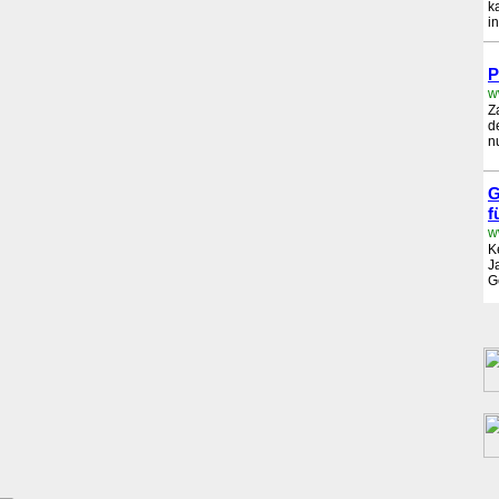
k
i
P
w
Z
d
n
G
f
K
J
G