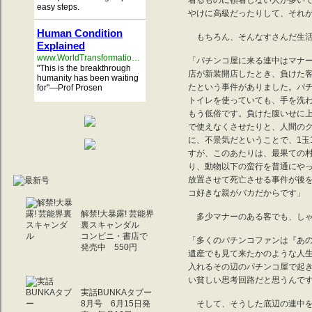
着るものに頓着しない人が多い
easy steps.
やけに高級だったりして、それ
Human Condition
もちろん、そんなすさんだ生活
Explained
www.WorldTransformation.com/
「パチンコ屋に来る連中はマナ
"This is the breakthrough
店が新装開店したとき、負けた
humanity has been waiting
たという事件がありました。パ
for"—Prof Prosen
トイレを使っていても、手を洗
もう低俗です。負けた腹いせに
で使えなくさせたりと、人間のク
に、不景気だということで、1玉
すが、このあたりは、最果ての
り、動物以下の蛮行を普通にや
放置させて死亡させる事件が後
コ好きな親がバカだからです」
解禁!大暴露! 芸能界
多少マナーのある客でも、しゃ
裏スキャンダル
コンビニ・書店で
「多くのパチンコファンは『あ
発売中 550円
遺産でも見て来たかのような人
入れるその辺のパチンコ屋で起
い貧しい思考回路だと思うんで
実話BUNKAタブー
8月号 6月15日発
そして、そうした底辺の連中を