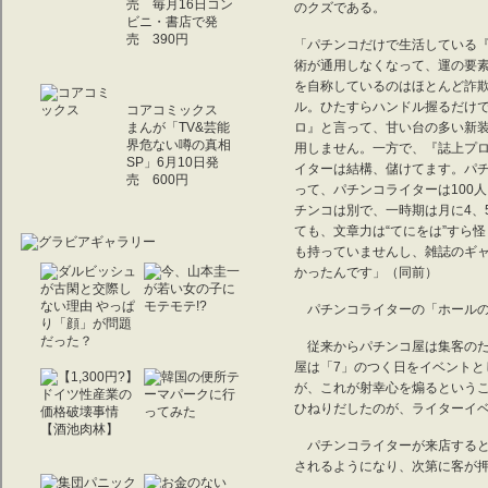
売 毎月16日コン
のクズである。
ビニ・書店で発
売 390円
「パチンコだけで生活している
術が通用しなくなって、運の要
を自称しているのはほとんど詐
ル。ひたすらハンドル握るだけで
コアコミックス
まんが「TV&芸能
ロ』と言って、甘い台の多い新
界危ない噂の真相
用しません。一方で、『誌上プ
SP」6月10日発
イターは結構、儲けてます。パチ
売 600円
って、パチンコライターは100
チンコは別で、一時期は月に4、
ても、文章力は“てにをは”すら
も持っていませんし、雑誌のギ
かったんです」（同前）
パチンコライターの「ホールの
従来からパチンコ屋は集客のた
屋は「7」のつく日をイベント
が、これが射幸心を煽るという
ひねりだしたのが、ライターイ
パチンコライターが来店すると
されるようになり、次第に客が