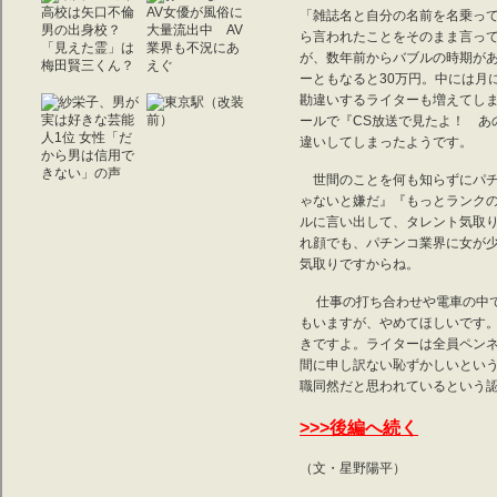
「雑誌名と自分の名前を名乗っ
ら言われたことをそのまま言っ
が、数年前からバブルの時期があ
ーともなると30万円。中には月
勘違いするライターも増えてし
ールで『CS放送で見たよ！ あ
違いしてしまったようです。
世間のことを何も知らずにパチ
ゃないと嫌だ』『もっとランク
ルに言い出して、タレント気取
れ顔でも、パチンコ業界に女が
気取りですからね。
仕事の打ち合わせや電車の中で
もいますが、やめてほしいです
きですよ。ライターは全員ペン
間に申し訳ない恥ずかしいとい
職同然だと思われているという
>>>後編へ続く
（文・星野陽平）