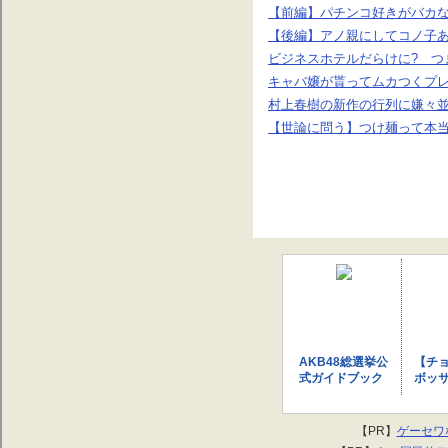
【前編】パチンコ好きがバカ
【後編】アノ親にしてコノ子あ
ビジネスホテルだらけに? つ
キャバ嬢が貰ってムカつくプ
村上春樹の新作の行列に嫌々
【世論に問う】つけ麺って本当
AKB48総選挙公
【チ
式ガイドブック
ボッ
（2011） [ Frid
チ ：
ay編集部 ]
【賞味
13.06
【PR】
ゲーセワ