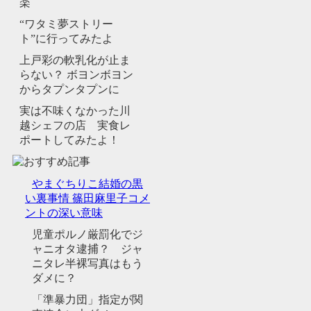
楽
“ワタミ夢ストリー
ト”に行ってみたよ
上戸彩の軟乳化が止ま
らない？ ボヨンボヨン
からタプンタプンに
実は不味くなかった川
越シェフの店 実食レ
ポートしてみたよ！
やまぐちりこ結婚の黒
い裏事情 篠田麻里子コメ
ントの深い意味
児童ポルノ厳罰化でジ
ャニオタ逮捕？ ジャ
ニタレ半裸写真はもう
ダメに？
「準暴力団」指定が関