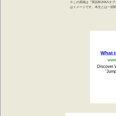
※この原稿は『実話BUNKAタブ
はイメージです。本文とは一切
What 
www
Discover 
"Jump