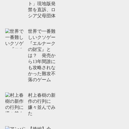
ト」現地版発
禁を直訴、ロ
シア父母団体
世界で一番難
しいクソゲー
『エルナーク
の財宝』と
は？ 発売か
ら13年間誰に
も攻略されな
かった難攻不
落のゲーム
村上春樹の新
作の行列に
嫌々並んでみ
た
【後編】今、