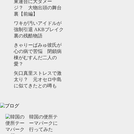
東連合に大ダメー
ジ？ 大物出頭の舞台
裏【前編】
ワキが汚いアイドルが
強制引退 AKBブレイク
裏の残酷物語
きゃりーぱみゅ彼氏が
心の病で苦悩 閉鎖病
棟がむすんだ二人の
愛？
矢口真里ストレスで激
太り？ 元オセロ中島
に似てきたとの噂も
韓国の便所テ
ーマパークに
行ってみた