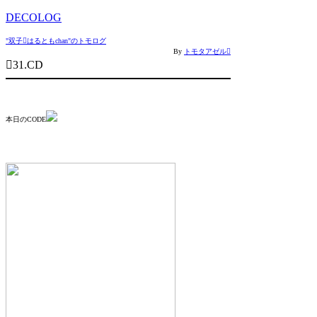
DECOLOG
"双子はるともchan"のトモログ
By
トモタアゼル
31.CD
本日のCODE